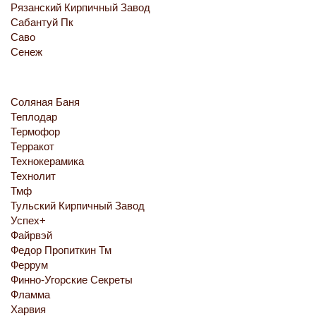
Рязанский Кирпичный Завод
Сабантуй Пк
Саво
Сенеж
Соляная Баня
Теплодар
Термофор
Терракот
Технокерамика
Технолит
Тмф
Тульский Кирпичный Завод
Успех+
Файрвэй
Федор Пропиткин Тм
Феррум
Финно-Угорские Секреты
Фламма
Харвия