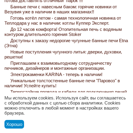
готова доставлять отличный "парок"!!!
Банные печи с навесным баком: горячие новинки от
Везувия уже в наличии в наших магазинах!!
Готовь котёл летом - самая технологичная новинка от
Теплодара у нас в наличии: котлы Куппер Эксперт.
До 12 часов комфорта! Отопительная печь с водяным
контуром длительного горения Stoker
Доступны к заказу недорогие чугунные банные печи Etna
(Этна)
Новые поступления чугунного литья: дверки, духовки,
решетки!
Приглашаем к взаимовыгодному сотрудничеству
печников, дизайнеров и монтажные организации.​
Электрокаменки KARINA - теперь в наличии!
Уникальные толстостенные банные печи "Паровоз" в
наличии! Успейте купить!
Термостойкие провода и кабели для подключения печей
в наличии!
Мы используем cookies. Используя сайт, вы соглашаетесь
с обработкой данных с целью сбора аналитики. Cookies
Нереально низкие цены на электрокамины в наличии!
можно отключить в любой момент в настройках вашего
Наконец-то СМЕСИ от ПЕЧНОГО ДОМА МАКАРОВЫХ у
браузера.
нас в наличии!
Привет термолипа! Горячие новинки для отделки вашей
Хорошо
парной.
Новинка! Качественные и недорогие тандыры в наличии