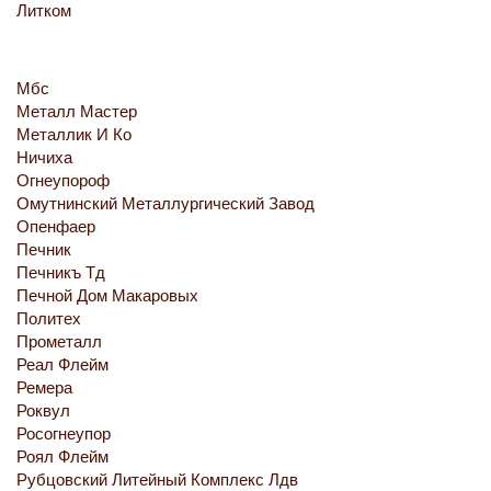
Литком
Мбс
Металл Мастер
Металлик И Ко
Ничиха
Огнеупорoф
Омутнинский Металлургический Завод
Опенфаер
Печник
Печникъ Тд
Печной Дом Макаровых
Политех
Прометалл
Реал Флейм
Ремера
Роквул
Росогнеупор
Роял Флейм
Рубцовский Литейный Комплекс Лдв