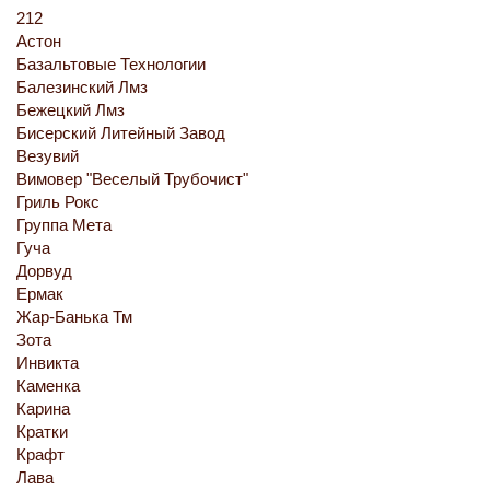
212
Астон
Базальтовые Технологии
Балезинский Лмз
Бежецкий Лмз
Бисерский Литейный Завод
Везувий
Вимовер "Веселый Трубочист"
Гриль Рокс
Группа Мета
Гуча
Дорвуд
Ермак
Жар-Банька Тм
Зота
Инвикта
Каменка
Карина
Кратки
Крафт
Лава