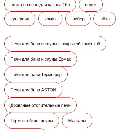
плита на печь для казана 16л
полок
суперсил
хомут
шибер
юбка
Печи для бани и сауны с закрытой каменкой
Печи для бани и сауны Eрмак
Печи для бани Термофор
Печи для бани ASTON
Дровяные отопительные печи
Термостойкие шнуры
Мангалы