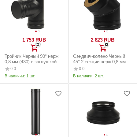
1 753
RUB
2 823
RUB
Тройник Черный 90° нерж
Сэндвич-колено Черный
0,8 мм (430) с заглушкой
45° 2 секции нерж 0,8 мм
(430)
0.0
0.0
В наличии:
1 шт.
В наличии:
2 шт.