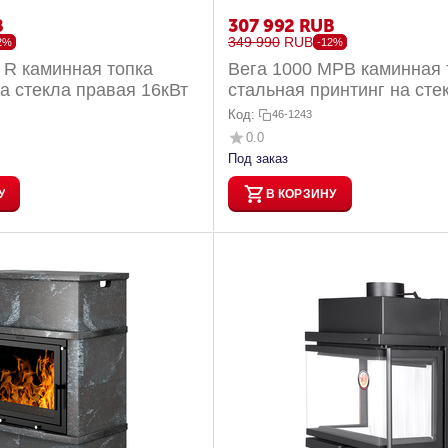
B
307 992
RUB
349 990
RUB
2%
-12%
 R каминная топка
Вега 1000 МРB каминная 
а стекла правая 16кВт
стальная принтинг на сте
подовое горение черный ш
Код:
46-1243
0.0
Под заказ
У
В КОРЗИНУ