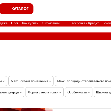
КАТАЛОГ
дажа
Блог
Как купить
О компании
Рассрочка / Кредит
Бону
ы
Макс. объем помещения
Макс. площадь отапливаемого по
ания дверцы
Форма стекла топки
Особенности
Ширина д