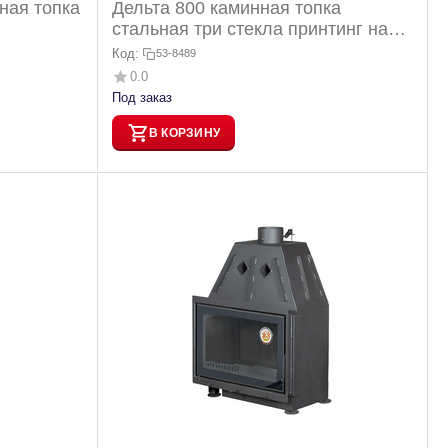
ная топка
Дельта 800 каминная топка
стальная три стекла принтинг на
стекле черный шамот 16кВт
Код:
53-8489
0.0
Под заказ
В КОРЗИНУ