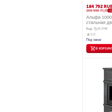
184 792
RU
209 990
RUB
-1
Альфа 1000
стальная дв
Код:
15-2748
0.0
Под заказ
В КОРЗИН