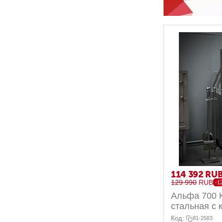
114 392
RU
129 990
RUB
-1
Альфа 700 
стальная с 
шамот 12кВ
Код:
81-2583