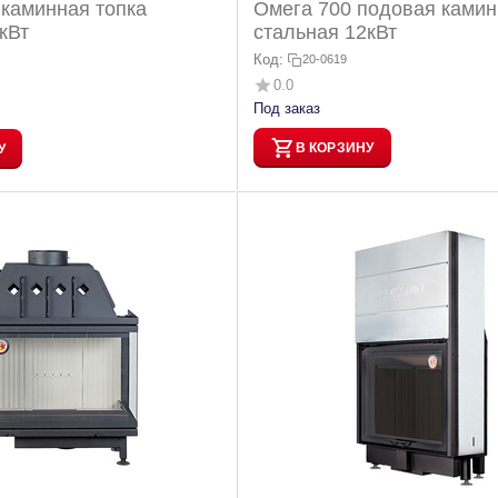
 каминная топка
Омега 700 подовая камин
кВт
стальная 12кВт
Код:
20-0619
0.0
Под заказ
В КОРЗИНУ
У