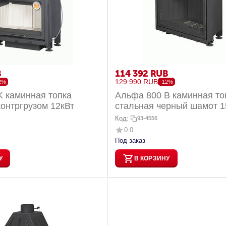
B
114 392
RUB
129 990
RUB
2%
-12%
K каминная топка
Альфа 800 B каминная то
контргрузом 12кВт
стальная черный шамот 1
Код:
93-4556
0.0
Под заказ
У
В КОРЗИНУ