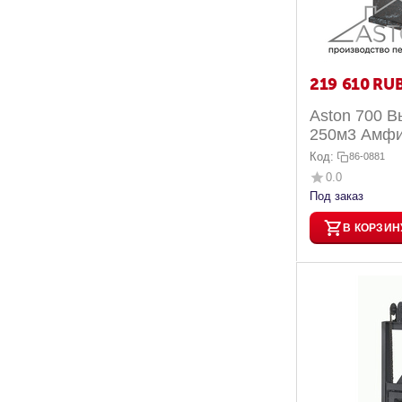
219 610
RU
Aston 700 В
250м3 Амф
Код:
86-0881
0.0
Под заказ
В КОРЗИН