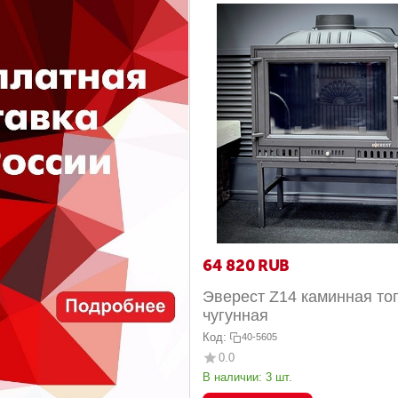
64 820
RUB
Эверест Z14 каминная то
чугунная
Код:
40-5605
0.0
В наличии:
3 шт.