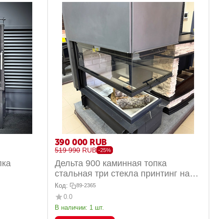
390 000
RUB
519 990
RUB
-25%
пка
Дельта 900 каминная топка
стальная три стекла принтинг на
стекле белый шамот 13кВт
Код:
89-2365
0.0
В наличии:
1 шт.