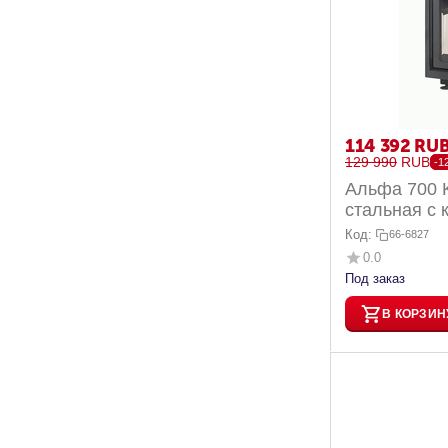
114 392
RU
129 990
RUB
-1
Альфа 700 
стальная с 
Код:
66-6827
0.0
Под заказ
В КОРЗИН