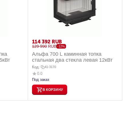
114 392
RUB
129 990
RUB
-12%
пка
Альфа 700 L каминная топка
5кВт
стальная два стекла левая 12кВт
Код:
41-3170
0.0
Под заказ
В КОРЗИНУ