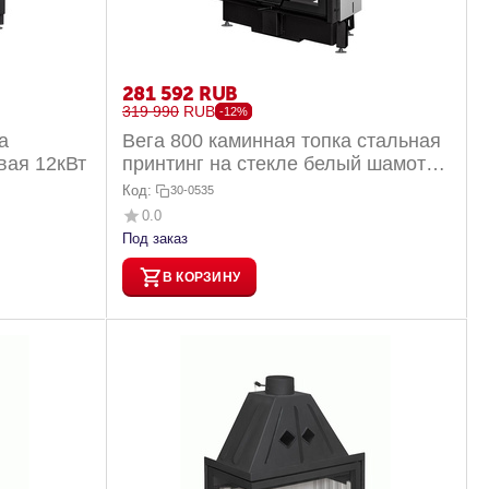
281 592
RUB
319 990
RUB
-12%
а
Вега 800 каминная топка стальная
вая 12кВт
принтинг на стекле белый шамот
16кВт
Код:
30-0535
0.0
Под заказ
В КОРЗИНУ