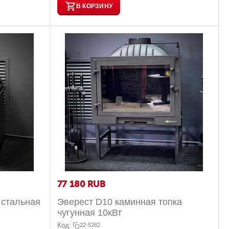
В КОРЗИНУ
77 180
RUB
 стальная
Эверест D10 каминная топка
чугунная 10кВт
Код:
22-5282