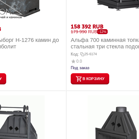
158 392
RUB
B
179 990
RUB
-12%
ыборг H-1276 камин до
Альфа 700 каминная топк
иболит
стальная три стекла подо
Код:
25-6174
0.0
Под заказ
У
В КОРЗИНУ