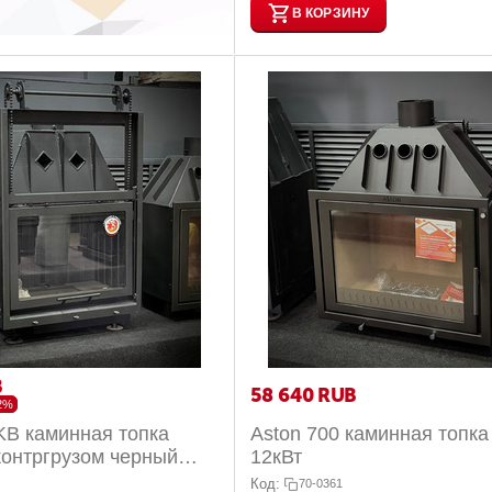
В КОРЗИНУ
B
58 640
RUB
2%
KВ каминная топка
Aston 700 каминная топка
контргрузом черный
12кВт
т
Код:
70-0361