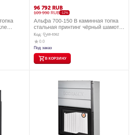
96 792
RUB
109 990
RUB
-12%
топка
Альфа 700-150 B каминная топка
кле
стальная принтинг чёрный шамот
амот 1...
12кВт
Код:
68-8362
0.0
Под заказ
В КОРЗИНУ