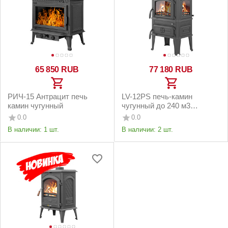
65 850
RUB
77 180
RUB
РИЧ-15 Антрацит печь
LV-12PS печь-камин
камин чугунный
чугунный до 240 м3
антрацит
0.0
0.0
В наличии:
1 шт.
В наличии:
2 шт.