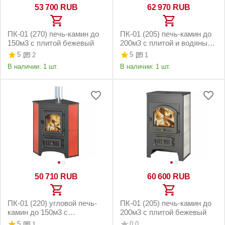
53 700
RUB
62 970
RUB
ПК-01 (270) печь-камин до
ПК-01 (205) печь-камин до
150м3 с плитой бежевый
200м3 с плитой и водяным
контуром красный
5
5
2
1
В наличии:
1 шт.
В наличии:
1 шт.
50 710
RUB
60 600
RUB
ПК-01 (220) угловой печь-
ПК-01 (205) печь-камин до
камин до 150м3 с
200м3 с плитой бежевый
конфоркой красный
5
0.0
1