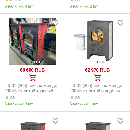
В наличии:
4 шт.
В наличии:
2 шт.
60 600
RUB
62 970
RUB
ПК-01 (205) печь-камин до
ПК-01 (205) печь-камин до
200м3 с плитой красный
200м3 с плитой и водяным
контуром бежевый
0.0
0.0
В наличии:
3 шт.
В наличии:
1 шт.