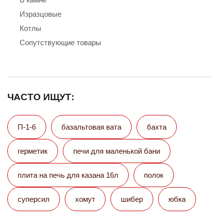
Изразцовые
Котлы
Сопутствующие товары
ЧАСТО ИЩУТ:
П-1-6
базальтовая вата
бахта
герметик
печи для маленькой бани
плита на печь для казана 16л
полок
суперсил
хомут
шибер
юбка