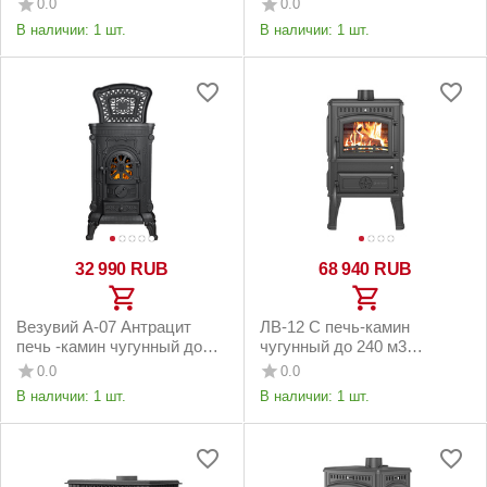
0.0
0.0
В наличии:
1 шт.
В наличии:
1 шт.
32 990
RUB
68 940
RUB
Везувий А-07 Антрацит
ЛВ-12 С печь-камин
печь -камин чугунный до
чугунный до 240 м3
100м3
антрацит
0.0
0.0
В наличии:
1 шт.
В наличии:
1 шт.