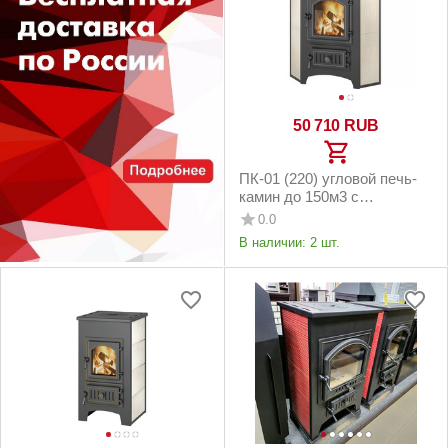
50 710
RUB
ПК-01 (220) угловой печь-
камин до 150м3 с
конфоркой бежевый
0.0
В наличии:
2 шт.