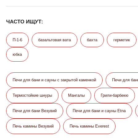
ЧАСТО ИЩУТ:
П-1-6
базальтовая вата
бахта
герметик
юбка
Печи для бани и сауны с закрытой каменкой
Печи для бан
Термостойкие шнуры
Мангалы
Грили-барбекю
Печи для бани Везувий
Печи для бани и сауны Etna
Печь камины Везувий
Печь камины Everest