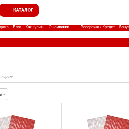
КАТАЛОГ
дажа
Блог
Как купить
О компании
Рассрочка / Кредит
Бону
лицовки
ы