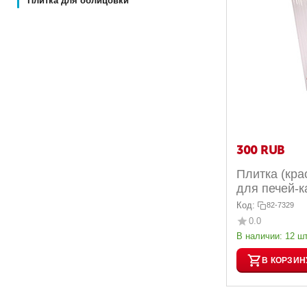
Плитка для облицовки
‍300‍
RUB
Плитка (кра
для печей-к
Код:
82-7329
0.0
В наличии:
12 шт
В КОРЗИН