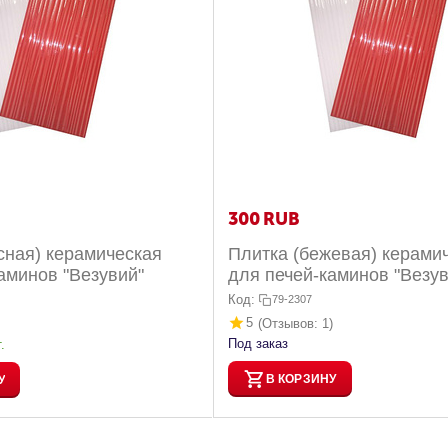
‍300‍
RUB
сная) керамическая
Плитка (бежевая) керами
аминов "Везувий"
для печей-каминов "Везув
Код:
79-2307
5
(Отзывов: 1)
Под заказ
.
В КОРЗИНУ
У