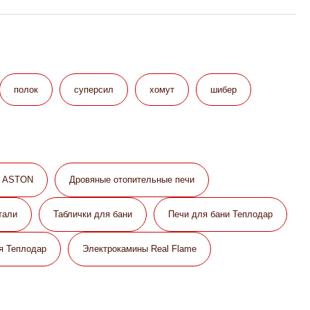
полок
суперсил
хомут
шибер
и ASTON
Дровяные отопительные печи
тали
Таблички для бани
Печи для бани Теплодар
я Теплодар
Электрокамины Real Flame