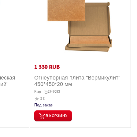
1 330
RUB
ческая
Огнеупорная плита "Вермикулит"
ий"
450*450*20 мм
Код:
27-7093
0.0
Под заказ
В КОРЗИНУ