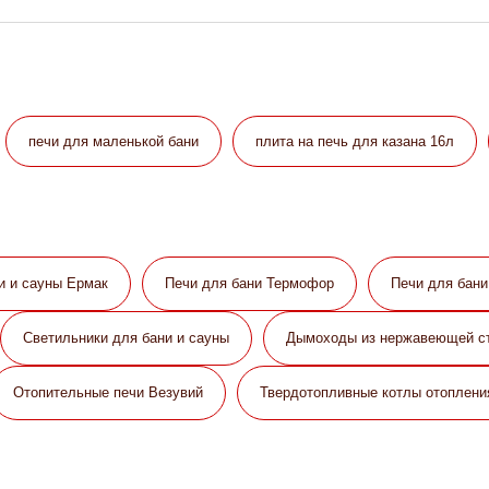
печи для маленькой бани
плита на печь для казана 16л
и и сауны Eрмак
Печи для бани Термофор
Печи для бан
Светильники для бани и сауны
Дымоходы из нержавеющей с
Отопительные печи Везувий
Твердотопливные котлы отоплени