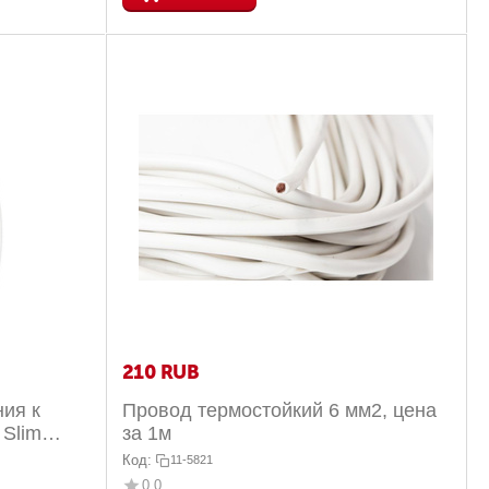
‍210‍
RUB
ия к
Провод термостойкий 6 мм2, цена
 Slim
за 1м
Код:
11-5821
0.0