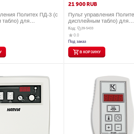
21 900
RUB
ления Политех ПД-3 (с
Пульт управления Полите
 табло) для
дисплейным табло) для
ок Kristina (8-18 кВт)
электрокаменок Kristina (2
Код:
39-5433
0.0
Под заказ
У
В КОРЗИНУ