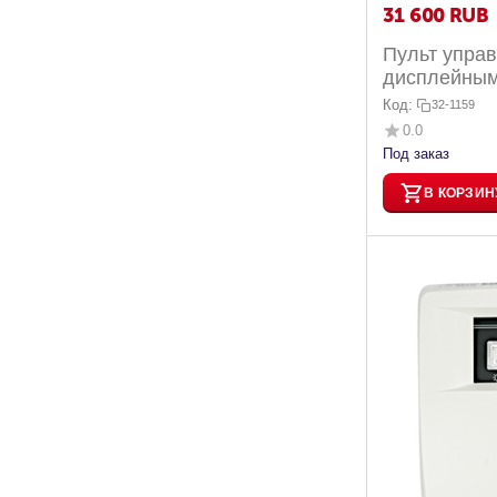
31 600
RUB
Пульт управ
дисплейным
электрокамен
Код:
32-1159
0.0
Под заказ
В КОРЗИН