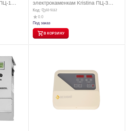
 ПЦ-1
электрокаменкам Kristina ПЦ-3
Политех (8-14 кВт)
Код:
02-5112
0.0
Под заказ
В КОРЗИНУ