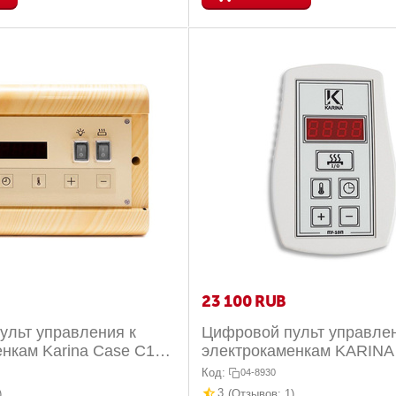
23 100
RUB
ульт управления к
Цифровой пульт управлен
нкам Karina Case C15
электрокаменкам KARINA
кВт
CS18 до 18 кВт
Код:
04-8930
3
)
(Отзывов: 1)