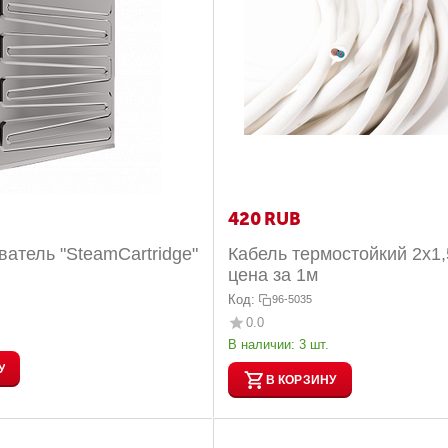
‍420‍
RUB
атель "SteamCartridge"
Кабель термостойкий 2х1,
цена за 1м
Код:
96-5035
0.0
В наличии:
3 шт.
У
В КОРЗИНУ