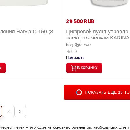
29 500
RUB
ления Harvia C-150 (3-
Цифровой пульт управлен
электрокаменкам KARINA
CS32 от 18 до 32 кВт
Код:
54-5039
0.0
Под заказ
У
В КОРЗИНУ
ПОКАЗАТЬ ЕЩЕ 18 Т
2
3
ических печей – это один из основных элементов, необходимых для у