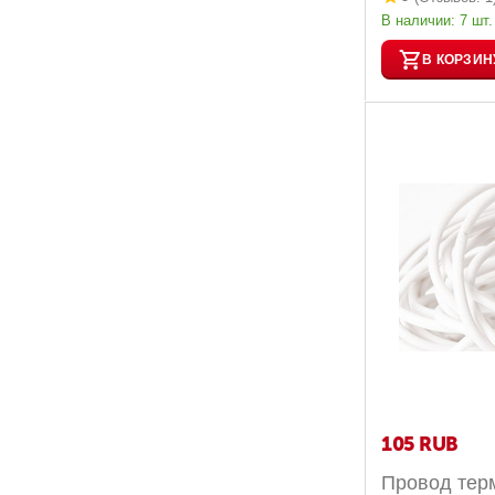
В наличии:
7 шт.
В КОРЗИН
‍105‍
RUB
Провод терм