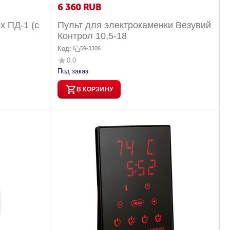
6 360
RUB
х ПД-1 (с
Пульт для электрокаменки Везувий
Контрол 10,5-18
-7 кВт)
Код:
59-3306
0.0
Под заказ
В КОРЗИНУ