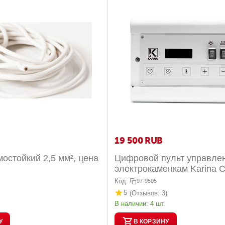
19 500
RUB
остойкий 2,5 мм², цена
Цифровой пульт управлен
электрокаменкам Karina 
White до 15 кВт
Код:
97-9505
5
(Отзывов: 3)
В наличии:
4 шт.
У
В КОРЗИНУ