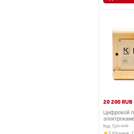
20 200
RUB
Цифровой п
электрокаме
Wood до 15 
Код:
91-6249
5
(Отзывов: 1