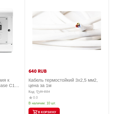
‍640‍
RUB
ия к
Кабель термостойкий 3х2,5 мм2,
Case C15
цена за 1м
Код:
99-6554
0.0
В наличии:
10 шт.
В КОРЗИНУ