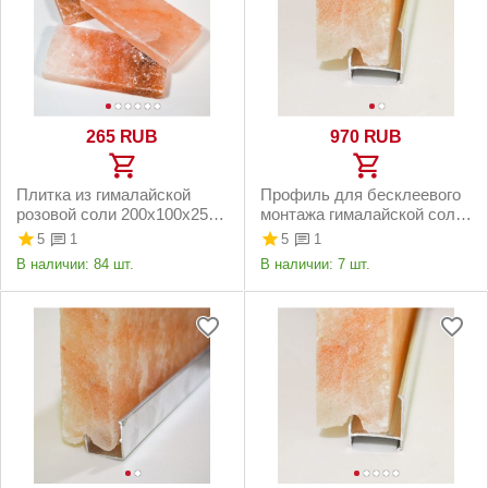
‍265‍
RUB
‍970‍
RUB
Плитка из гималайской
Профиль для бесклеевого
розовой соли 200х100х25
монтажа гималайской соли,
мм шлифованная
соединительный (3 пог. м)
5
5
1
1
В наличии:
84 шт.
В наличии:
7 шт.