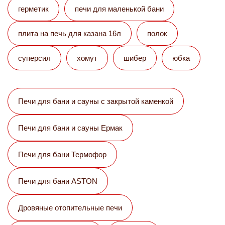
герметик
печи для маленькой бани
плита на печь для казана 16л
полок
суперсил
хомут
шибер
юбка
Печи для бани и сауны с закрытой каменкой
Печи для бани и сауны Eрмак
Печи для бани Термофор
Печи для бани ASTON
Дровяные отопительные печи