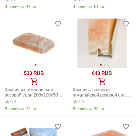
В наличии:
44 шт.
В наличии:
61 шт.
‍530‍
RUB
‍640‍
RUB
Кирпич из гималайской
Кирпич с пазом из
розовой соли 200х100х50
гималайской розовой соли
мм с натуральной стороной
200x100x50 мм
0.0
0.0
натуральный
В наличии:
12 шт.
В наличии:
30 шт.