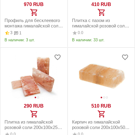
‍970‍
RUB
‍410‍
RUB
Профиль для бесклеевого
Плитка с пазом из
монтажа гималайской соли,
гималайской розовой соли
торцевой (3 пог. м)
200x100x25 мм
3
0.0
1
шлифованная
В наличии:
3 шт.
В наличии:
33 шт.
‍290‍
RUB
‍510‍
RUB
Плитка из гималайской
Кирпич из гималайской
розовой соли 200х100х25
розовой соли 200х100х50
мм с натуральной стороной
мм шлифованный
0.0
0.0