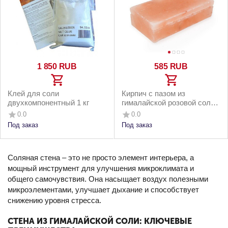
1 850
RUB
‍585‍
RUB
Клей для соли
Кирпич с пазом из
двухкомпонентный 1 кг
гималайской розовой соли
200x100x50 мм
0.0
0.0
шлифованный
Под заказ
Под заказ
Соляная стена – это не просто элемент интерьера, а
мощный инструмент для улучшения микроклимата и
общего самочувствия. Она насыщает воздух полезными
микроэлементами, улучшает дыхание и способствует
снижению уровня стресса.
СТЕНА ИЗ ГИМАЛАЙСКОЙ СОЛИ: КЛЮЧЕВЫЕ