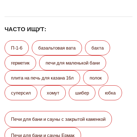
ЧАСТО ИЩУТ:
П-1-6
базальтовая вата
бахта
герметик
печи для маленькой бани
плита на печь для казана 16л
полок
суперсил
хомут
шибер
юбка
Печи для бани и сауны с закрытой каменкой
Печи для бани и сауны Eрмак