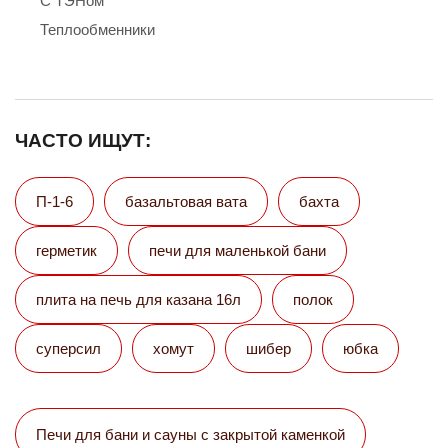
С ТЭНом
Теплообменники
ЧАСТО ИЩУТ:
П-1-6
базальтовая вата
бахта
герметик
печи для маленькой бани
плита на печь для казана 16л
полок
суперсил
хомут
шибер
юбка
Печи для бани и сауны с закрытой каменкой