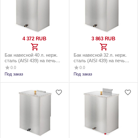
4 372
RUB
3 863
RUB
Бак навесной 40 л. нерж.
Бак навесной 32 л. нерж.
сталь (AISI 439) на печь
сталь (AISI 439) на печь
Везувий Русичъ 22 Аква
Везувий Русичъ 16 Аква
0.0
0.0
Под заказ
Под заказ