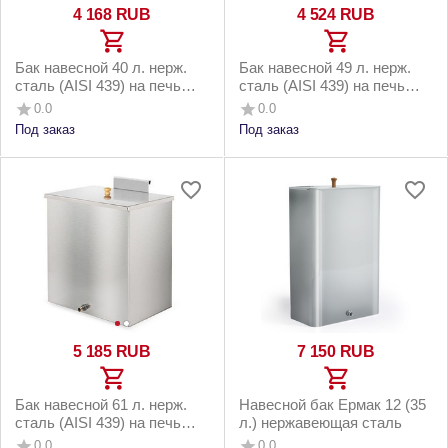
4 168
RUB
4 524
RUB
Бак навесной 40 л. нерж.
Бак навесной 49 л. нерж.
сталь (AISI 439) на печь
сталь (AISI 439) на печь
Везувий Сенсация 22 Аква
Везувий Русичъ 16 Аква
0.0
0.0
Под заказ
Под заказ
5 185
RUB
7 150
RUB
Бак навесной 61 л. нерж.
Навесной бак Ермак 12 (35
сталь (AISI 439) на печь
л.) нержавеющая сталь
Везувий Русичъ 22 Аква
0.0
0.0