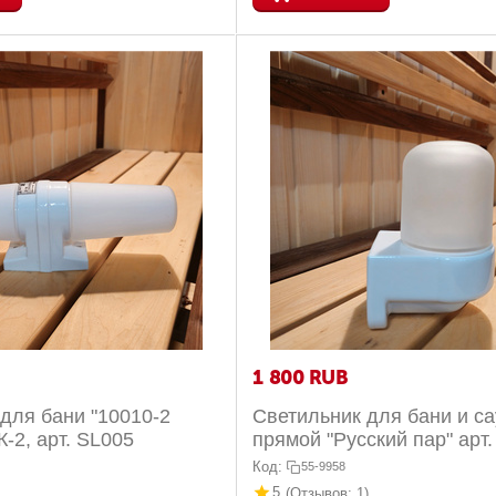
1 800
RUB
для бани "10010-2
Светильник для бани и с
-2, арт. SL005
прямой "Русский пар" арт.
Код:
55-9958
5
(Отзывов: 1)