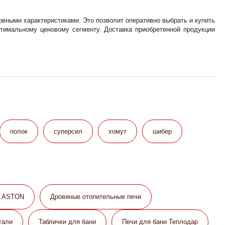
вными характеристиками. Это позволит оперативно выбрать и купить
тимальному ценовому сегменту. Доставка приобретенной продукции
полок
суперсил
хомут
шибер
и ASTON
Дровяные отопительные печи
тали
Таблички для бани
Печи для бани Теплодар