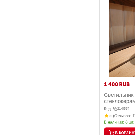
1 400
RUB
Светильник 
стеклокерам
408
Код:
21-0574
5
(Отзывов: 1
В наличии:
8 шт.
В КОРЗИН