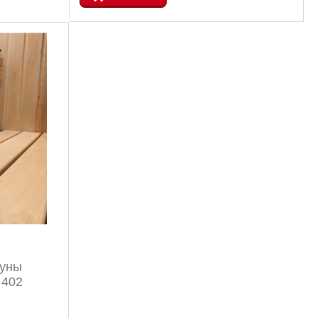
ауны
 402