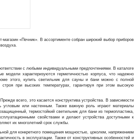
т-магазин «Печник». В ассортименте собран широкий выбор приборов
 воздуха.
соответствии с любыми индивидуальными предпочтениями. В каталоге
ые модели характеризуются герметичностью корпуса, что надежно
роме этого, купить светильник для сауны и бани можно с полной
 строя при высоких температурах, гарантируя при этом высокую
Прежде всего, это касается конструктива устройства. В зависимости
ть угловым или настенным. Также важную роль играют материалы
озащищенный, термостойкий светильник для бани из термопластика,
ксплуатационными свойствами и делают устройства доступными к
еляют их многолетний срок службы.
льной для конкретного помещения мощностью, цоколем, напряжением
актичность в эксплуатации. Также от конструктивных особенностей и