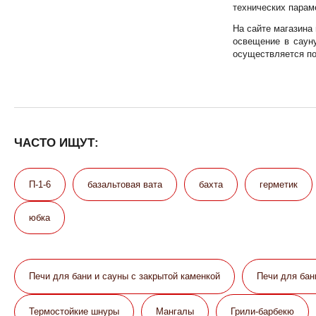
технических парам
На сайте магазина
освещение в саун
осуществляется по
ЧАСТО ИЩУТ:
П-1-6
базальтовая вата
бахта
герметик
юбка
Печи для бани и сауны с закрытой каменкой
Печи для бан
Термостойкие шнуры
Мангалы
Грили-барбекю