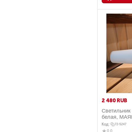
2 480
RUB
Светильник 
белая, МАЯК
Код:
72-5247
0.0