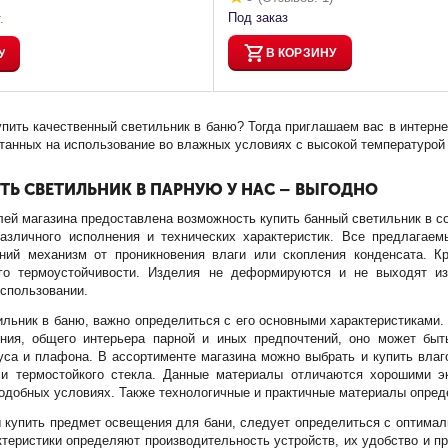
Под заказ
.
В КОРЗИНУ
У
пить качественный светильник в баню? Тогда приглашаем вас в интерне
танных на использование во влажных условиях с высокой температурой
ТЬ СВЕТИЛЬНИК В ПАРНУЮ У НАС – ВЫГОДНО
лей магазина предоставлена возможность купить банный светильник в 
азличного исполнения и технических характеристик. Все предлагаем
ний механизм от проникновения влаги или скопления конденсата. К
го термоустойчивости. Изделия не деформируются и не выходят из
спользовании.
ильник в баню, важно определиться с его основными характеристиками. 
ния, общего интерьера парной и иных предпочтений, оно может бы
уса и плафона. В ассортименте магазина можно выбрать и купить влаг
ли термостойкого стекла. Данные материалы отличаются хорошими э
одобных условиях. Также технологичные и практичные материалы опред
ы купить предмет освещения для бани, следует определиться с оптима
ктеристики определяют производительность устройств, их удобство и пр