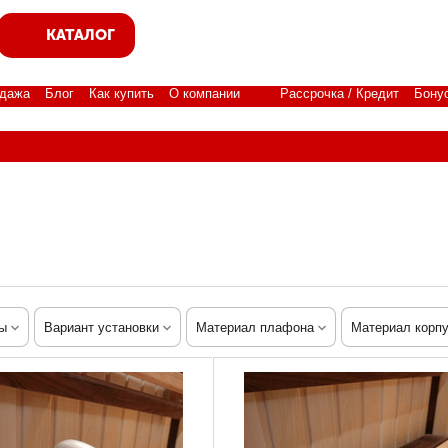
КАТАЛОГ
дажа
Блог
Как купить
О компании
Рассрочка / Кредит
Бону
ы
Вариант установки
Материал плафона
Материал корп