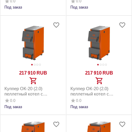
0.0
0.0
котельным бункером до
напольным бункером до
Под заказ
Под заказ
220м2
220м2
217 910
RUB
217 910
RUB
Куппер ОК-20 (2.0)
Куппер ОК-20 (2.0)
пеллетный котел с
пеллетный котел с
горелкой 26 Комфорт 3.0 и
горелкой 26 Комфорт 3.0 и
0.0
0.0
котельным бункером до
напольным бункером до
Под заказ
Под заказ
200м2
200м2