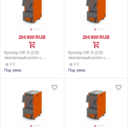
204 900
RUB
204 900
RUB
Куппер ОК-9 (2.0)
Куппер ОК-9 (2.0)
пеллетный котел с
пеллетный котел с
горелкой 26 Комфорт 3.0 и
горелкой 26 Комфорт 3.0 и
0.0
0.0
напольным бункером до
котельным бункером до
Под заказ
Под заказ
90м2
90м2