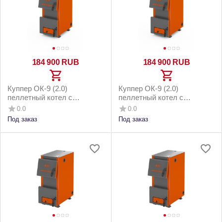
184 900
RUB
184 900
RUB
Куппер ОК-9 (2.0)
Куппер ОК-9 (2.0)
пеллетный котел с
пеллетный котел с
горелкой 26 Норма 3.0 и
горелкой 26 Норма 3.0 и
0.0
0.0
напольным бункером до
котельным бункером до
Под заказ
Под заказ
90м2
90м2