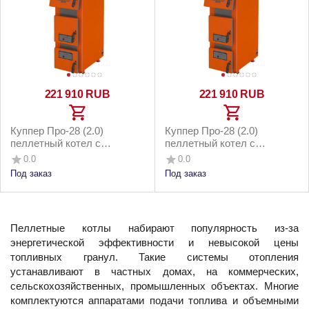
221 910
RUB
221 910
RUB
Куппер Про-28 (2.0)
Куппер Про-28 (2.0)
пеллетный котел с
пеллетный котел с
горелкой 26 Норма 3.0 и
горелкой 26 Норма 3.0 и
0.0
0.0
котельным бункером до
напольным бункером до
Под заказ
Под заказ
280м2
280м2
Пеллетные котлы набирают популярность из-за
энергетической эффективности и невысокой цены
топливных гранул. Такие системы отопления
устанавливают в частных домах, на коммерческих,
сельскохозяйственных, промышленных объектах. Многие
комплектуются аппаратами подачи топлива и объемными