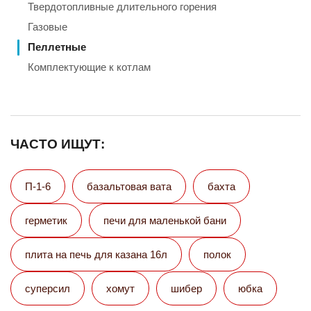
Твердотопливные длительного горения
Газовые
Пеллетные
Комплектующие к котлам
ЧАСТО ИЩУТ:
П-1-6
базальтовая вата
бахта
герметик
печи для маленькой бани
плита на печь для казана 16л
полок
суперсил
хомут
шибер
юбка