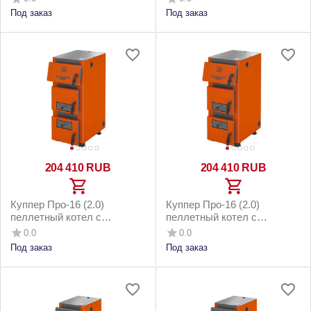
напольным бункером до
котельным бункером 200м2
Под заказ
Под заказ
200м2
204 410
RUB
204 410
RUB
Куппер Про-16 (2.0)
Куппер Про-16 (2.0)
пеллетный котел с
пеллетный котел с
горелкой 26 Норма 3.0 и
горелкой 26 Норма 3.0 и
0.0
0.0
котельным бункером 160м2
напольным бункером до
Под заказ
Под заказ
160м2