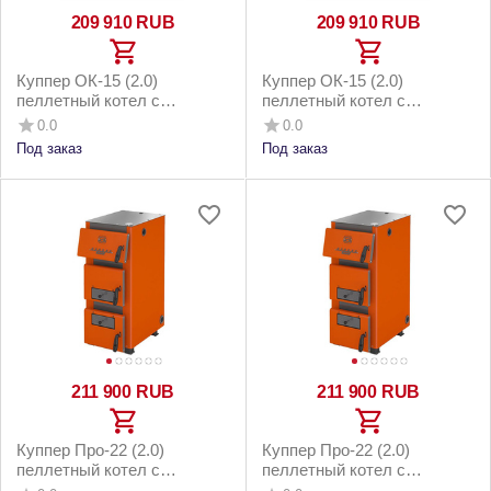
209 910
RUB
209 910
RUB
Куппер ОК-15 (2.0)
Куппер ОК-15 (2.0)
пеллетный котел с
пеллетный котел с
горелкой 26 Комфорт 3.0 и
горелкой 26 Комфорт 3.0 и
0.0
0.0
напольным бункером до
котельным бункером до
Под заказ
Под заказ
150м2
150м2
211 900
RUB
211 900
RUB
Куппер Про-22 (2.0)
Куппер Про-22 (2.0)
пеллетный котел с
пеллетный котел с
горелкой 26 Норма 3.0 и
горелкой 26 Норма 3.0 и