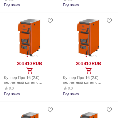
напольным бункером до
котельным бункером 200м2
Под заказ
Под заказ
200м2
204 410
RUB
204 410
RUB
Куппер Про-16 (2.0)
Куппер Про-16 (2.0)
пеллетный котел с
пеллетный котел с
горелкой 26 Норма 3.0 и
горелкой 26 Норма 3.0 и
0.0
0.0
котельным бункером 160м2
напольным бункером до
Под заказ
Под заказ
160м2