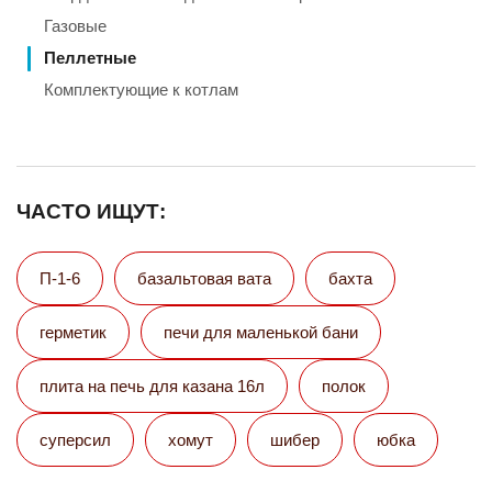
Газовые
Пеллетные
Комплектующие к котлам
ЧАСТО ИЩУТ:
П-1-6
базальтовая вата
бахта
герметик
печи для маленькой бани
плита на печь для казана 16л
полок
суперсил
хомут
шибер
юбка