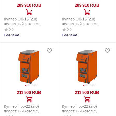
209 910
RUB
209 910
RUB
Куппер ОК-15 (2.0)
Куппер ОК-15 (2.0)
пеллетный котел с
пеллетный котел с
горелкой 26 Комфорт 3.0 и
горелкой 26 Комфорт 3.0 и
0.0
0.0
напольным бункером до
котельным бункером до
Под заказ
Под заказ
150м2
150м2
211 900
RUB
211 900
RUB
Куппер Про-22 (2.0)
Куппер Про-22 (2.0)
пеллетный котел с
пеллетный котел с
горелкой 26 Норма 3.0 и
горелкой 26 Норма 3.0 и