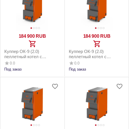
184 900
RUB
184 900
RUB
Куппер ОК-9 (2.0)
Куппер ОК-9 (2.0)
пеллетный котел с
пеллетный котел с
горелкой 26 Норма 3.0 и
горелкой 26 Норма 3.0 и
0.0
0.0
напольным бункером до
котельным бункером до
Под заказ
Под заказ
90м2
90м2