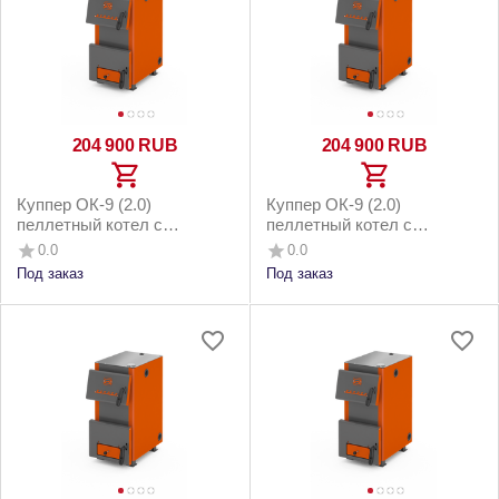
204 900
RUB
204 900
RUB
Куппер ОК-9 (2.0)
Куппер ОК-9 (2.0)
пеллетный котел с
пеллетный котел с
горелкой 26 Комфорт 3.0 и
горелкой 26 Комфорт 3.0 и
0.0
0.0
напольным бункером до
котельным бункером до
Под заказ
Под заказ
90м2
90м2