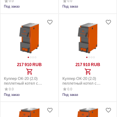
0.0
0.0
котельным бункером до
напольным бункером до
Под заказ
Под заказ
220м2
220м2
217 910
RUB
217 910
RUB
Куппер ОК-20 (2.0)
Куппер ОК-20 (2.0)
пеллетный котел с
пеллетный котел с
горелкой 26 Комфорт 3.0 и
горелкой 26 Комфорт 3.0 и
0.0
0.0
котельным бункером до
напольным бункером до
Под заказ
Под заказ
200м2
200м2