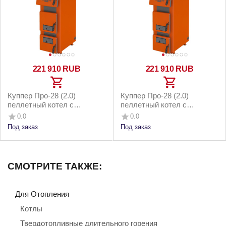
221 910
RUB
221 910
RUB
Куппер Про-28 (2.0)
Куппер Про-28 (2.0)
пеллетный котел с
пеллетный котел с
горелкой 26 Норма 3.0 и
горелкой 26 Норма 3.0 и
0.0
0.0
котельным бункером до
напольным бункером до
Под заказ
Под заказ
280м2
280м2
СМОТРИТЕ ТАКЖЕ:
Для Отопления
Котлы
Твердотопливные длительного горения