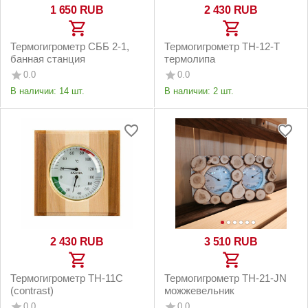
1 650
RUB
2 430
RUB
Термогигрометр СББ 2-1,
Термогигрометр ТН-12-T
банная станция
термолипа
0.0
0.0
В наличии:
14 шт.
В наличии:
2 шт.
2 430
RUB
3 510
RUB
Термогигрометр TH-11C
Термогигрометр ТН-21-JN
(contrast)
можжевельник
0.0
0.0