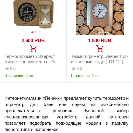
2 600
RUB
1 800
RUB
Термогигрометр Эверест
Термогигрометр Эверест со
мини с часами кедр ( TG-08
вставками, кедр ( TG-12 )
черный )
0.0
0.0
В наличии:
6 шт.
В наличии:
1 шт.
Интернет-магазин «Печник» предлагает купить термометр и
гигрометр для бани или сауны на максимально
привлекательных условиях. Большой выбор
специализированных устройств данной категории
позволяет подобрать подходящие модели в парилку
любого типа и исполнения.