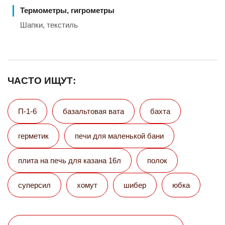
Термометры, гигрометры
Шапки, текстиль
ЧАСТО ИЩУТ:
П-1-6
базальтовая вата
бахта
герметик
печи для маленькой бани
плита на печь для казана 16л
полок
суперсил
хомут
шибер
юбка