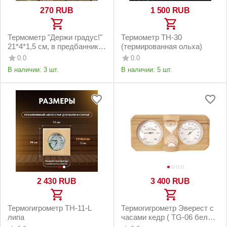
‍270‍
RUB
1 500
RUB
Термометр "Держи градус!"
Термометр ТН-30
21*4*1,5 см, в предбанник
(термированная ольха)
"Банные штучуки"
0.0
0.0
В наличии:
3 шт.
В наличии:
5 шт.
2 430
RUB
3 400
RUB
Термогигрометр ТН-11-L
Термогигрометр Эверест с
липа
часами кедр ( TG-06 белый
)