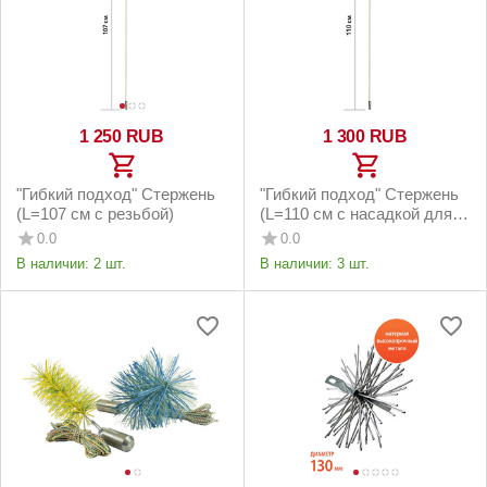
1 250
RUB
1 300
RUB
"Гибкий подход" Стержень
"Гибкий подход" Стержень
(L=107 см с резьбой)
(L=110 см с насадкой для
дрели)
0.0
0.0
В наличии:
2 шт.
В наличии:
3 шт.