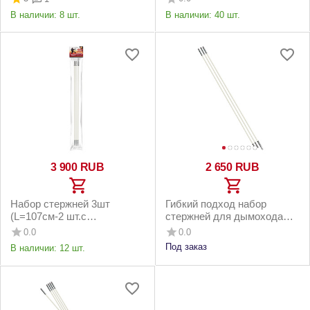
жира тригг...
В наличии:
8 шт.
В наличии:
40 шт.
3 900
RUB
2 650
RUB
Набор стержней 3шт
Гибкий подход набор
(L=107cм-2 шт.с
стержней для дымохода
резьбой+L=110см-1шт.с
L107 см 3 шт.
0.0
0.0
насадкой для дрели)
Под заказ
В наличии:
12 шт.
"Гибкий по...