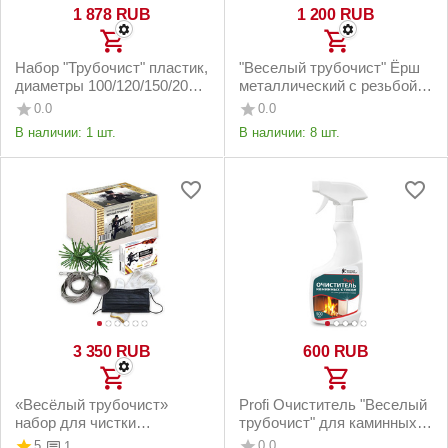
1 878
RUB
1 200
RUB
Набор "Трубочист" пластик,
"Веселый трубочист" Ёрш
диаметры 100/120/150/200
металлический с резьбой
мм
"Гибкий подход"
0.0
0.0
В наличии:
1 шт.
В наличии:
8 шт.
3 350
RUB
‍600‍
RUB
«Весёлый трубочист»
Profi Очиститель "Веселый
набор для чистки
трубочист" для каминных
дымоходов
стекол от сажи, ржавчины и
5
0.0
1