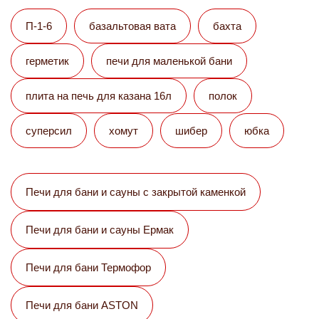
П-1-6
базальтовая вата
бахта
герметик
печи для маленькой бани
плита на печь для казана 16л
полок
суперсил
хомут
шибер
юбка
Печи для бани и сауны с закрытой каменкой
Печи для бани и сауны Eрмак
Печи для бани Термофор
Печи для бани ASTON