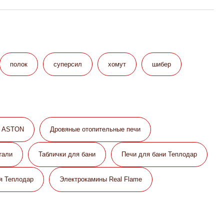
полок
суперсил
хомут
шибер
и ASTON
Дровяные отопительные печи
тали
Таблички для бани
Печи для бани Теплодар
я Теплодар
Электрокамины Real Flame