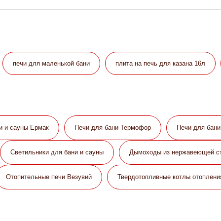
печи для маленькой бани
плита на печь для казана 16л
и и сауны Eрмак
Печи для бани Термофор
Печи для бан
Светильники для бани и сауны
Дымоходы из нержавеющей с
Отопительные печи Везувий
Твердотопливные котлы отоплени