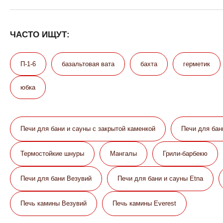
ЧАСТО ИЩУТ:
П-1-6
базальтовая вата
бахта
герметик
юбка
Печи для бани и сауны с закрытой каменкой
Печи для бан
Термостойкие шнуры
Мангалы
Грили-барбекю
Печи для бани Везувий
Печи для бани и сауны Etna
Печь камины Везувий
Печь камины Everest