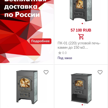
57 100
RUB
ПК-01 (220) угловой печь-
камин до 150 м3
талькохлорит с конфоркой
0.0
Под заказ