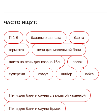
ЧАСТО ИЩУТ:
П-1-6
базальтовая вата
бахта
герметик
печи для маленькой бани
плита на печь для казана 16л
полок
суперсил
хомут
шибер
юбка
Печи для бани и сауны с закрытой каменкой
Печи для бани и сауны Eрмак