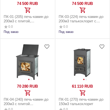
74 500
RUB
74 500
RUB
ПК-01 (205) печь-камин до
ПК-03 (224) печь-камин до
200м3 с плитой,
200м3 талькохлорит с
талькохлорит
плитой "Везувий В3"
0.0
0.0
Под заказ
Под заказ
70 280
RUB
61 110
RUB
ПК-04 (240) печь-камин до
ПК-01 (270) печь-камин до
200м3 с плитой
150м3 талькохлорит
талькохлорит
0.0
0.0