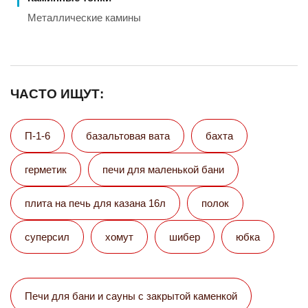
Металлические камины
ЧАСТО ИЩУТ:
П-1-6
базальтовая вата
бахта
герметик
печи для маленькой бани
плита на печь для казана 16л
полок
суперсил
хомут
шибер
юбка
Печи для бани и сауны с закрытой каменкой