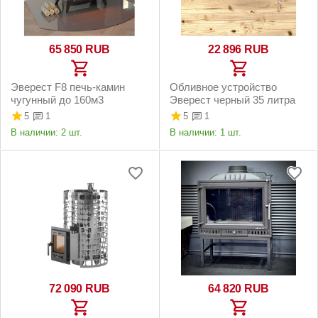
65 850
RUB
22 896
RUB
Эверест F8 печь-камин
Обливное устройство
чугунный до 160м3
Эверест черный 35 литра
5
5
1
1
В наличии:
2 шт.
В наличии:
1 шт.
72 090
RUB
64 820
RUB