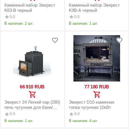
Каминный набор Эверест
Каминный набор Эверест
K63-B черный
K9B-A черный
0.0
0.0
В наличии:
2 шт.
В наличии:
1 шт.
66 910
RUB
77 180
RUB
Эверест 24 Легкий пар (280)
Эверест D10 каминная
печь чугунная для бани/
топка чугунная 10кВт
сауны под облицовку/
0.0
0.0
обкладку
В наличии:
1 шт.
В наличии:
4 шт.