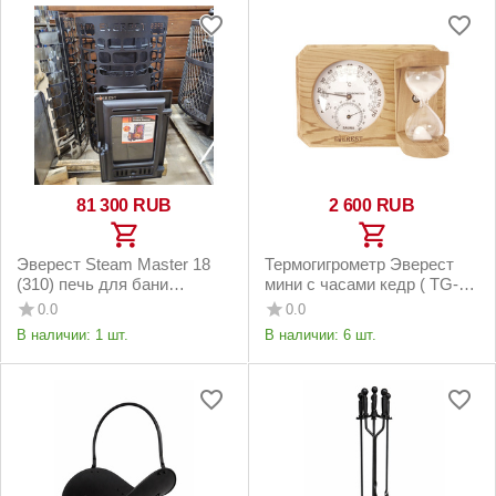
81 300
RUB
2 600
RUB
Эверест Steam Master 18
Термогигрометр Эверест
(310) печь для бани
мини с часами кедр ( TG-09
чугунная
белый )
0.0
0.0
В наличии:
1 шт.
В наличии:
6 шт.