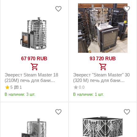
67 970
RUB
93 720
RUB
Эверест Steam Master 18
Эверест "Steam Master" 30
(210М) печь для бани
(320 М) печь для бани
нержавейка
нержавейка
5
0.0
1
В наличии:
3 шт.
В наличии:
1 шт.