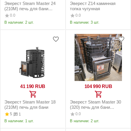
Эверест Steam Master 24
Эверест Z14 каминная
(210М) печь для бани
топка чугунная
нержавейка
0.0
0.0
В наличии:
2 шт.
В наличии:
3 шт.
41 190
RUB
104 990
RUB
Эверест Steam Master 18
Эверест Steam Master 30
(210М) печь для бани
(320) печь для бани
чугунная
5
0.0
1
В наличии:
1 шт.
В наличии:
2 шт.