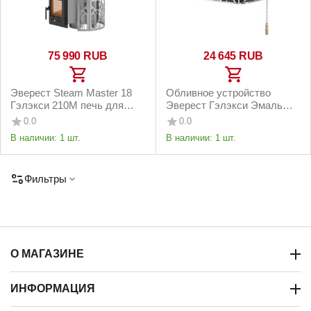
75 990
RUB
24 645
RUB
Эверест Steam Master 18
Обливное устройство
Гэлэкси 210М печь для
Эверест Гэлэкси Эмаль
бани нержавейка
Черная 35 л
0.0
0.0
В наличии:
1 шт.
В наличии:
1 шт.
Фильтры
О МАГАЗИНЕ
ИНФОРМАЦИЯ