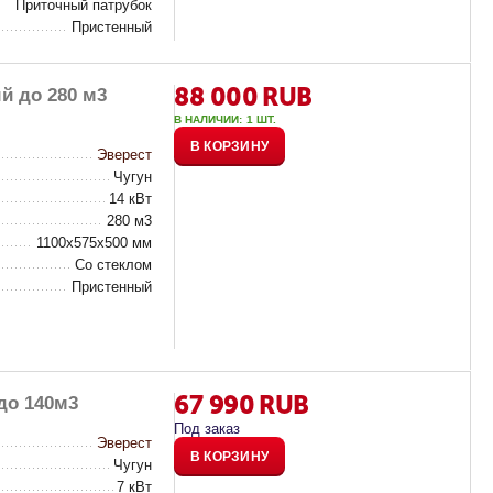
Приточный патрубок
Пристенный
88 000
RUB
й до 280 м3
В НАЛИЧИИ:
1 ШТ.
В КОРЗИНУ
Эверест
Чугун
14 кВт
280 м3
1100х575х500 мм
Со стеклом
Пристенный
67 990
RUB
до 140м3
Под заказ
Эверест
В КОРЗИНУ
Чугун
7 кВт