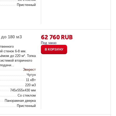
Пристенный
62 760
RUB
 до 180 м3
Под заказ
твенного
В КОРЗИНУ
й стенок 6-8 мм.
ёмом до 220 м³. Топка
системой вторичного
подачи...
Эверест
Чугун
11 кВт
220 м3
745х555х430 мм
Со стеклом
Панорамная дверка
Пристенный