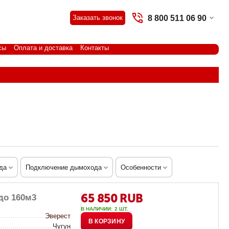
8 800 511 06 90
Заказать звонок
сы
Оплата и доставка
Контакты
да
Подключение дымохода
Особенности
65 850
RUB
до 160м3
В НАЛИЧИИ:
2 ШТ.
Эверест
В КОРЗИНУ
Чугун