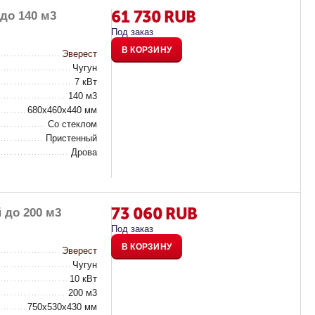
61 730
RUB
до 140 м3
Под заказ
В КОРЗИНУ
Эверест
Чугун
7 кВт
140 м3
680х460х440 мм
Со стеклом
Пристенный
Дрова
73 060
RUB
 до 200 м3
Под заказ
В КОРЗИНУ
Эверест
Чугун
10 кВт
200 м3
750х530х430 мм