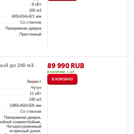
8 кВт
160 м3
600х634х421 мм
Со стеклом
Панорамная дверка
Пристенный
89 990
RUB
ный до 240 м3
В НАЛИЧИИ:
1 ШТ.
В КОРЗИНУ
Эверест
Чугун
12 кВт
240 м3
1080х450х505 мм
Со стеклом
Панорамная дверка,
войной пламяотбойник,
Четырехуровневый
вторичный дожиг,