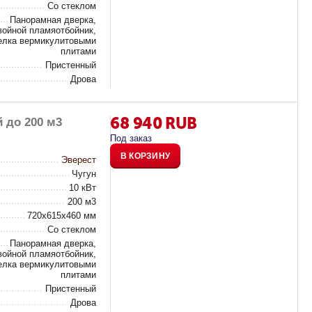
Со стеклом
Панорамная дверка,
войной пламяотбойник,
елка вермикулитовыми
плитами
Пристенный
Дрова
68 940
RUB
 до 200 м3
Под заказ
В КОРЗИНУ
Эверест
Чугун
10 кВт
200 м3
720х615х460 мм
Со стеклом
Панорамная дверка,
войной пламяотбойник,
елка вермикулитовыми
плитами
Пристенный
Дрова