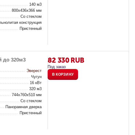
140 м3
800х436х366 мм
Со стеклом
ьнолитая конструкция
Пристенный
82 330
RUB
й до 320м3
Под заказ
Эверест
В КОРЗИНУ
Чугун
16 кВт
320 м3
744х760х510 мм
Со стеклом
Панорамная дверка
Пристенный