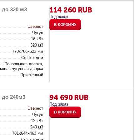
114 260
RUB
 до 320 м3
Под заказ
В КОРЗИНУ
Эверест
Чугун
16 кВт
320 м3
770х766х523 мм
Со стеклом
Панорамная дверка,
ковая чугунная дверка
Пристенный
94 690
RUB
 до 240м3
Под заказ
Эверест
В КОРЗИНУ
Чугун
12 кВт
240 м3
701х644х463 мм
Со стеклом