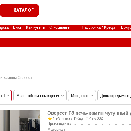
КАТАЛОГ
дажа
Блог
Как купить
О компании
Рассрочка / Кредит
Бону
чи-камины Эверест
ы
1
Макс. объем помещения
Мощность
Диаметр дымохо
Эверест F8 печь-камин чугунный 
Код:
49-7032
5
(Отзывов: 1)
Производитель
Материал