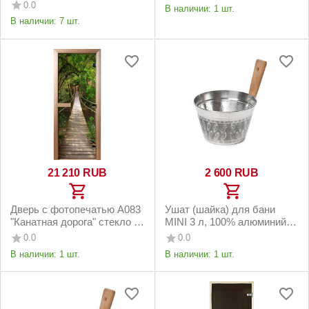
вставкой ТПЛ-14
0.0
В наличии:
1 шт.
В наличии:
7 шт.
21 210
RUB
2 600
RUB
Дверь с фотопечатью A083
Ушат (шайка) для бани
"Канатная дорога" стекло 8
MINI 3 л, 100% алюминий,
мм, коробка ольха 3 петли
ручка - бук
0.0
0.0
В наличии:
1 шт.
В наличии:
1 шт.