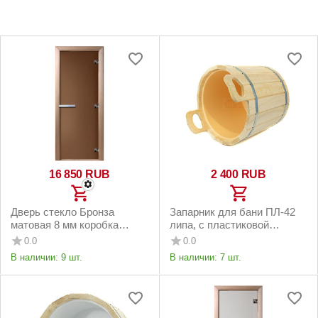
16 850
RUB
2 400
RUB
Дверь стекло Бронза
Запарник для бани ПЛ-42
матовая 8 мм коробка
липа, с пластиковой
ольха, 3 петли Doorwood
вставкой 12 литров
0.0
0.0
В наличии:
9 шт.
В наличии:
7 шт.