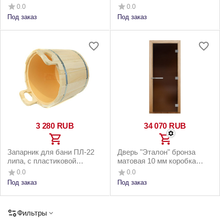
вставкой 20 литров
вставкой 8 литров липа
0.0
0.0
Под заказ
Под заказ
3 280
RUB
34 070
RUB
Запарник для бани ПЛ-22
Дверь "Эталон" бронза
липа, с пластиковой
матовая 10 мм коробка
вставкой 20 литров
лиственная усиленная, 3
0.0
0.0
петли
Под заказ
Под заказ
Фильтры