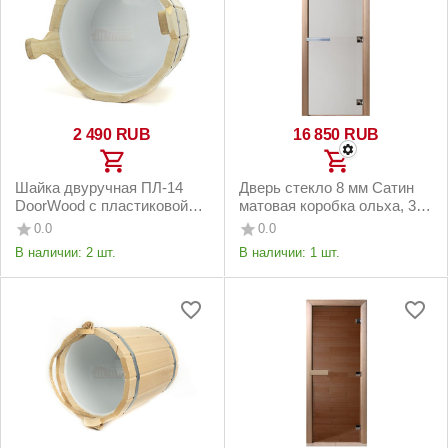
2 490
RUB
16 850
RUB
Шайка двуручная ПЛ-14
Дверь стекло 8 мм Сатин
DoorWood с пластиковой
матовая коробка ольха, 3
вставкой 12 литров липа
петли
0.0
0.0
В наличии:
2 шт.
В наличии:
1 шт.