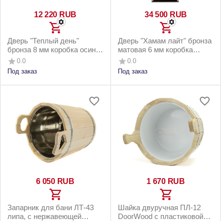
12 220
RUB
34 500
RUB
Дверь "Теплый день"
Дверь "Хамам лайт" бронза
бронза 8 мм коробка осина,
матовая 6 мм коробка
3 петли
алюминиевая, 2 петли
0.0
0.0
Под заказ
Под заказ
6 050
RUB
1 670
RUB
Запарник для бани ЛТ-43
Шайка двуручная ПЛ-12
липа, с нержавеющей
DoorWood с пластиковой