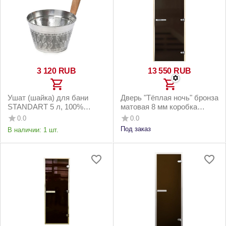
3 120
RUB
13 550
RUB
Ушат (шайка) для бани
Дверь "Тёплая ночь" бронза
STANDART 5 л, 100%
матовая 8 мм коробка
алюминий, ручка - бук
осина, 3 петли
0.0
0.0
Под заказ
В наличии:
1 шт.