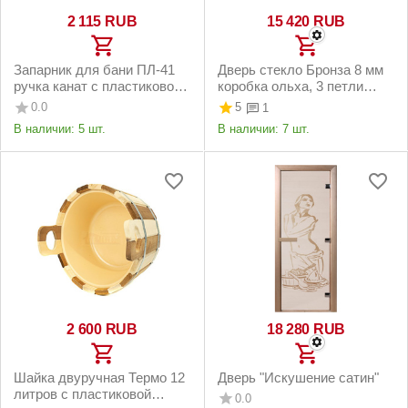
2 115
RUB
15 420
RUB
Запарник для бани ПЛ-41
Дверь стекло Бронза 8 мм
ручка канат с пластиковой
коробка ольха, 3 петли
вставкой 10 литров
Doorwood
0.0
5
1
Doorwood
В наличии:
5 шт.
В наличии:
7 шт.
2 600
RUB
18 280
RUB
Шайка двуручная Термо 12
Дверь "Искушение сатин"
литров с пластиковой
0.0