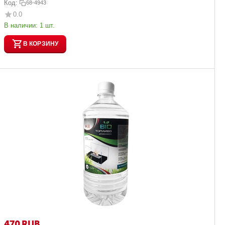
Код:
68-4943
0.0
В наличии:
1 шт.
В КОРЗИНУ
‍470‍
RUB