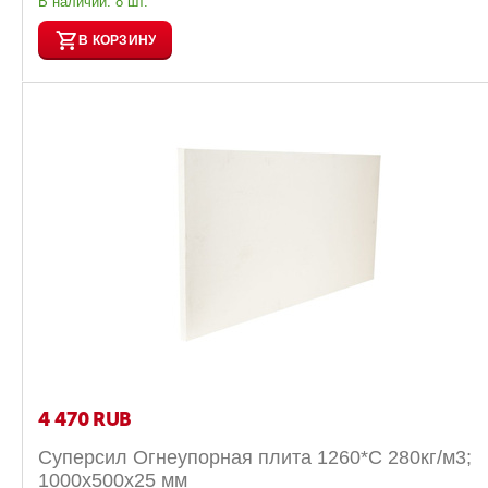
В наличии:
8 шт.
В КОРЗИНУ
4 470
RUB
Суперсил Огнеупорная плита 1260*С 280кг/м3;
1000х500х25 мм