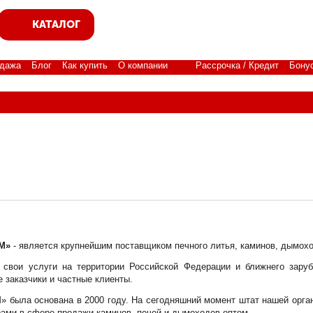
КАТАЛОГ
дажа
Блог
Как купить
О компании
Рассрочка / Кредит
Бону
М»
- является крупнейшим поставщиком печного литья, каминов, дымохо
свои услуги на территории Российской Федерации и ближнего заруб
е заказчики и частные клиенты.
 была основана в 2000 году. На сегодняшний момент штат нашей орган
ами в сфере продажи каминов, печей и дымоходов оптом.