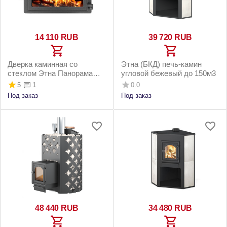
14 110
RUB
39 720
RUB
Дверка каминная со
Этна (БКД) печь-камин
стеклом Этна Панорама
угловой бежевый до 150м3
правая 350х450 мм
5
0.0
1
Под заказ
Под заказ
48 440
RUB
34 480
RUB