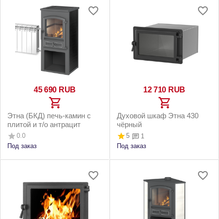
45 690
RUB
12 710
RUB
Этна (БКД) печь-камин с
Духовой шкаф Этна 430
плитой и т/о антрацит
чёрный
0.0
5
1
Под заказ
Под заказ