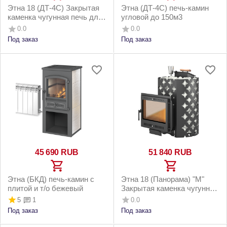
Этна 18 (ДТ-4С) Закрытая
Этна (ДТ-4С) печь-камин
каменка чугунная печь для
угловой до 150м3
бани
0.0
0.0
Под заказ
Под заказ
45 690
RUB
51 840
RUB
Этна (БКД) печь-камин с
Этна 18 (Панорама) "М"
плитой и т/о бежевый
Закрытая каменка чугунная
печь для бани
5
0.0
1
Под заказ
Под заказ