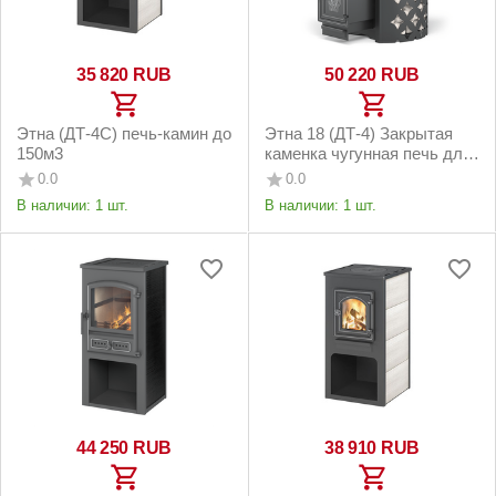
35 820
RUB
50 220
RUB
Этна (ДТ-4С) печь-камин до
Этна 18 (ДТ-4) Закрытая
150м3
каменка чугунная печь для
бани
0.0
0.0
В наличии:
1 шт.
В наличии:
1 шт.
44 250
RUB
38 910
RUB