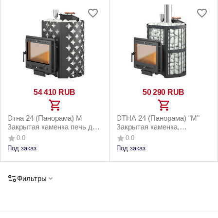
54 410
RUB
50 290
RUB
Этна 24 (Панорама) М
ЭТНА 24 (Панорама) "М"
Закрытая каменка печь для
Закрытая каменка,
бани чугунная
Стандарт чугунная печь
0.0
0.0
для бани
Под заказ
Под заказ
Фильтры