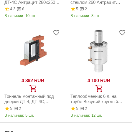
ДТ-4С Антрацит 280х250
стеклом 260 Антрацит
мм
210х250 мм
4.3
5
6
2
В наличии:
10 шт.
В наличии:
8 шт.
4 362
RUB
4 100
RUB
Тоннель монтажный под
Теплообменник 6 л. на
дверки ДТ-4, ДТ-4С,
трубе Везувий круглый
270,271 Везувий
ф115 мм
5
5
2
2
282х252х120 мм
В наличии:
5 шт.
В наличии:
12 шт.