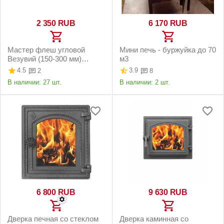
2 350
RUB
6 170
RUB
Мастер флеш угловой
Мини печь - буржуйка до 70
Везувий (150-300 мм)
м3
силикон, зеленый
4.5
3.9
2
8
В наличии:
27 шт.
В наличии:
2 шт.
6 800
RUB
9 630
RUB
Дверка печная со стеклом
Дверка каминная со