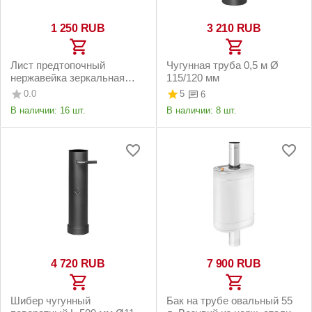
1 250
RUB
3 210
RUB
Лист предтопочный
Чугунная труба 0,5 м Ø
нержавейка зеркальная
115/120 мм
(AISI 430/0,5 мм)
0.0
5
6
400х600х0,5 мм
В наличии:
16 шт.
В наличии:
8 шт.
4 720
RUB
7 900
RUB
Шибер чугунный
Бак на трубе овальный 55