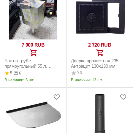
7 900
RUB
2 720
RUB
Бак на трубе
Дверка прочистная 235
прямоугольный 55 л.
Антрацит 130х130 мм
Везувий из нерж. стали ф
5
0.0
6
115 мм
В наличии:
6 шт.
В наличии:
13 шт.