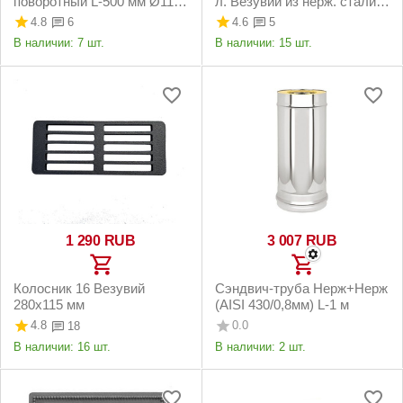
поворотный L-500 мм Ø115-
л. Везувий из нерж. стали
120 мм Везувий
ф 115 мм
4.8
4.6
6
5
В наличии:
7 шт.
В наличии:
15 шт.
1 290
RUB
3 007
RUB
Колосник 16 Везувий
Сэндвич-труба Нерж+Нерж
280х115 мм
(AISI 430/0,8мм) L-1 м
4.8
0.0
18
В наличии:
16 шт.
В наличии:
2 шт.