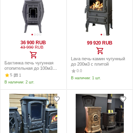
36 900
RUB
99 920
RUB
43 990
RUB
Lava печь-камин чугунный
Бахтинка печь чугунная
до 200м3 c плитой
отопительная до 100м3
0.0
серая
5
1
В наличии:
1 шт.
В наличии:
2 шт.