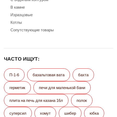
В камне
Изразцовые
Котлы
Сопутствующие товары
ЧАСТО ИЩУТ:
П-1-6
базальтовая вата
бахта
герметик
печи для маленькой бани
плита на печь для казана 16л
полок
суперсил
хомут
шибер
юбка