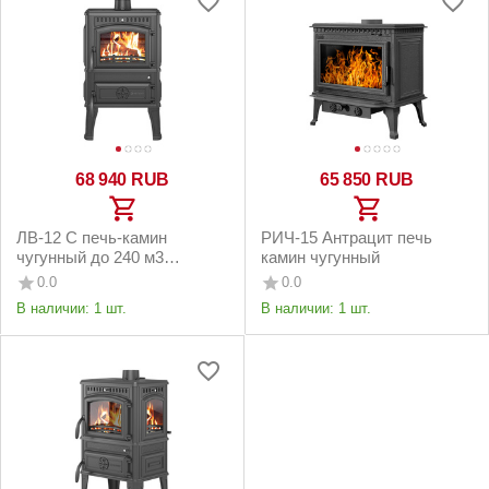
68 940
RUB
65 850
RUB
ЛВ-12 С печь-камин
РИЧ-15 Антрацит печь
чугунный до 240 м3
камин чугунный
антрацит
0.0
0.0
В наличии:
1 шт.
В наличии:
1 шт.