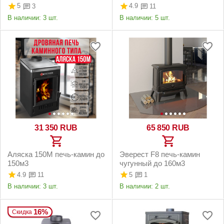
серая
5
4.9
3
11
В наличии:
3 шт.
В наличии:
5 шт.
31 350
RUB
65 850
RUB
Аляска 150М печь-камин до
Эверест F8 печь-камин
150м3
чугунный до 160м3
4.9
5
11
1
В наличии:
3 шт.
В наличии:
2 шт.
16%
Скидка