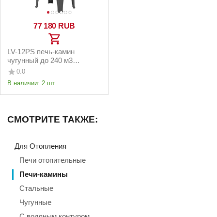
77 180
RUB
LV-12PS печь-камин
чугунный до 240 м3
антрацит
0.0
В наличии:
2 шт.
СМОТРИТЕ ТАКЖЕ:
Для Отопления
Печи отопительные
Печи-камины
Стальные
Чугунные
С водяным контуром