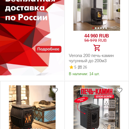
44 960
RUB
56 970
RUB
Verona 200 печь-камин
чугунный до 200м3
5
26
В наличии:
14 шт.