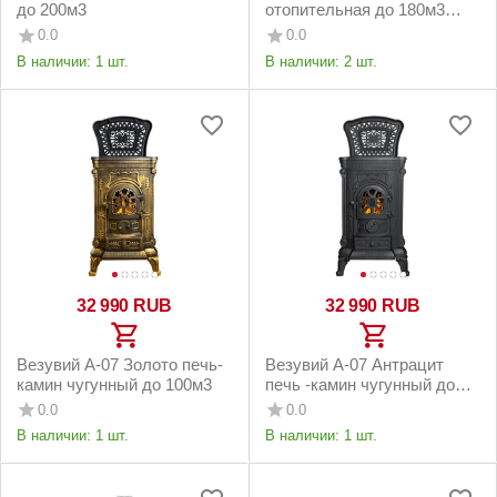
до 200м3
отопительная до 180м3
чёрная
0.0
0.0
В наличии:
1 шт.
В наличии:
2 шт.
32 990
RUB
32 990
RUB
Везувий А-07 Золото печь-
Везувий А-07 Антрацит
камин чугунный до 100м3
печь -камин чугунный до
100м3
0.0
0.0
В наличии:
1 шт.
В наличии:
1 шт.