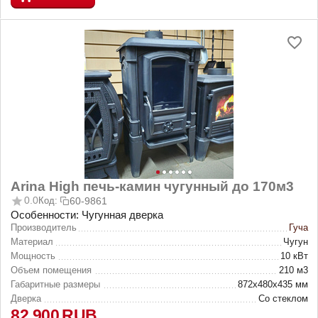
Arina High печь-камин чугунный до 170м3
0.0
Код:
60-9861
Особенности: Чугунная дверка
Производитель
Гуча
Материал
Чугун
Мощность
10 кВт
Объем помещения
210 м3
Габаритные размеры
872х480х435 мм
Дверка
Со стеклом
82 900
RUB