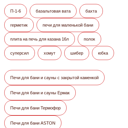
П-1-6
базальтовая вата
бахта
герметик
печи для маленькой бани
плита на печь для казана 16л
полок
суперсил
хомут
шибер
юбка
Печи для бани и сауны с закрытой каменкой
Печи для бани и сауны Eрмак
Печи для бани Термофор
Печи для бани ASTON