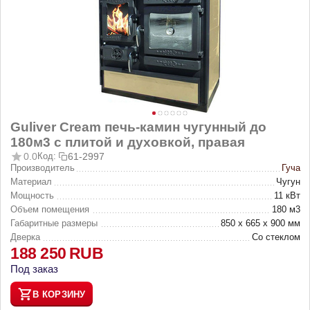
Guliver Cream печь-камин чугунный до
180м3 с плитой и духовкой, правая
0.0
Код:
61-2997
Производитель
Гуча
Материал
Чугун
Мощность
11 кВт
Объем помещения
180 м3
Габаритные размеры
850 х 665 х 900 мм
Дверка
Со стеклом
188 250
RUB
Под заказ
В КОРЗИНУ