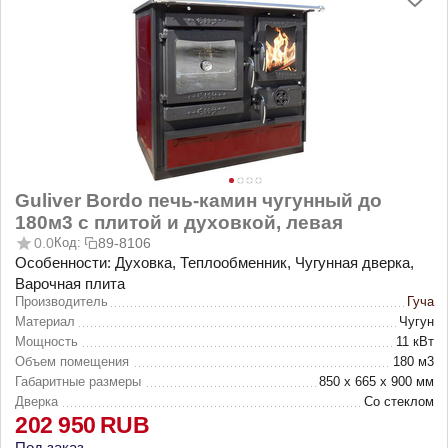
Guliver Bordo печь-камин чугунный до
180м3 с плитой и духовкой, левая
0.0
Код:
89-8106
Особенности: Духовка, Теплообменник, Чугунная дверка,
Варочная плита
Производитель
Гуча
Материал
Чугун
Мощность
11 кВт
Объем помещения
180 м3
Габаритные размеры
850 х 665 х 900 мм
Дверка
Со стеклом
202 950
RUB
Под заказ