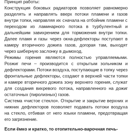
Принцип работы:
Конструкция боковых радиаторов позволяет равномерно
разделять и направлять вверх потоки пламени и газов
внутри топки, направляя их сначала на отбойник пламени с
переходом из ламинарного потока в турбулентный и
дальнейшим завихрением для торможения внутри топки.
Далее пламя и газы через окна-дефлекторы поступают в
камеру вторичного дожига газов, догорая там, выходят
через шиберную заслонку в дымоход.
Режимы горения являются полностью управляемыми.
Розжиг печи – производится с открытым зольником и
дефлекторами. Потоки воздуха, поступающие в топку через
фронтальные дефлекторы, создают в верхней части топки
и камере вторичного дожига зону верхнего горения, служат
для создания вихревого потока, направленного на дожиг
остаточных (пиролизных) газов.
Система «чистое стекло». Открытие и закрытие верхних и
нижних дефлекторов позволяет подавать потоки воздуха
на стекло, отбивая от него языки пламени, предотвращая
его загрязнение.
Если ёмко и кратко, то отопительно-варочная печь-