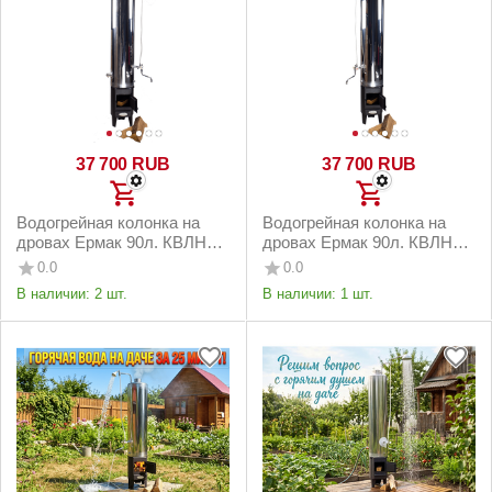
37 700
RUB
37 700
RUB
Водогрейная колонка на
Водогрейная колонка на
дровах Ермак 90л. КВЛН
дровах Ермак 90л. КВЛН
2.0 INOX ( Ч) правая
2.0 INOX (Ч) левая
0.0
0.0
В наличии:
2 шт.
В наличии:
1 шт.