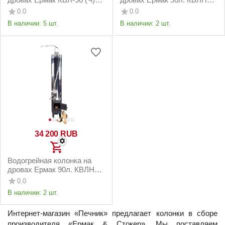
правая
2.0 INOX (С) правая
0.0
0.0
В наличии:
5 шт.
В наличии:
2 шт.
34 200
RUB
Водогрейная колонка на
дровах Ермак 90л. КВЛН
2.0 INOX (С) левая
0.0
В наличии:
2 шт.
Интернет-магазин «Печник» предлагает колонки в сборе
производителя «Ермак & Стокер». Мы поставляем