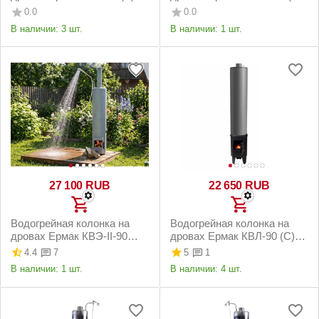
левая
правая
0.0
0.0
В наличии:
3 шт.
В наличии:
1 шт.
27 100
RUB
22 650
RUB
Водогрейная колонка на
Водогрейная колонка на
дровах Ермак КВЭ-II-90
дровах Ермак КВЛ-90 (С)
левая
правая
4.4
5
7
1
В наличии:
1 шт.
В наличии:
4 шт.