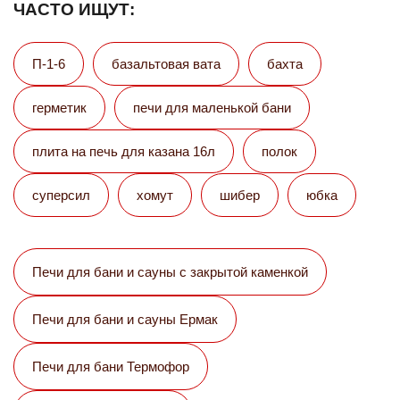
ЧАСТО ИЩУТ:
П-1-6
базальтовая вата
бахта
герметик
печи для маленькой бани
плита на печь для казана 16л
полок
суперсил
хомут
шибер
юбка
Печи для бани и сауны с закрытой каменкой
Печи для бани и сауны Eрмак
Печи для бани Термофор