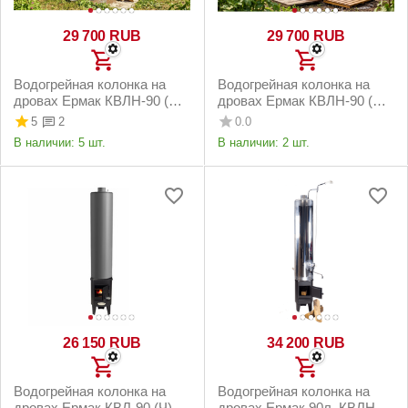
29 700
RUB
29 700
RUB
Водогрейная колонка на
Водогрейная колонка на
дровах Ермак КВЛН-90 (С)
дровах Ермак КВЛН-90 (С)
левая
правая
5
0.0
2
В наличии:
5 шт.
В наличии:
2 шт.
26 150
RUB
34 200
RUB
Водогрейная колонка на
Водогрейная колонка на
дровах Ермак КВЛ-90 (Ч)
дровах Ермак 90л. КВЛН