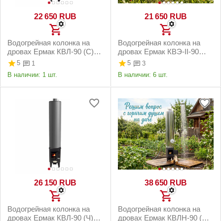
22 650
RUB
21 650
RUB
Водогрейная колонка на
Водогрейная колонка на
дровах Ермак КВЛ-90 (С)
дровах Ермак КВЭ-II-90
левая
правая
5
5
1
3
В наличии:
1 шт.
В наличии:
6 шт.
26 150
RUB
38 650
RUB
Водогрейная колонка на
Водогрейная колонка на
дровах Ермак КВЛ-90 (Ч)
дровах Ермак КВЛН-90 (Ч)