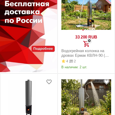
33 200
RUB
Водогрейная колонка на
дровах Ермак КВЛН-90 (Ч)
левая
4
2
В наличии:
2 шт.