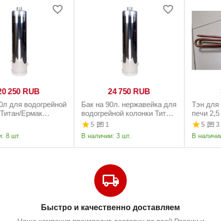
12 950
RUB
20 250
RUB
Топка КВЛЧ для дровяных
Бак на 90л для водогрейной
колонок Ермак (черная,
колонки Титан/Ермак
чугунная вставка)
КВЛН-90 нержавейка,
5
5
3
3
штуцер под смеситель
В наличии:
9 шт.
В наличии:
8 шт.
слева
Быстро и качественно доставляем