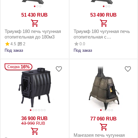
51 430
RUB
53 490
RUB
Триумф 180 печь чугунная
Триумф 180 чугунная печь
отопительная до 180м3
отопительная с
теплообменником до 180
4.5
0.0
2
м3
Под заказ
Под заказ
16%
Скидка
36 900
RUB
77 060
RUB
43 990
RUB
Мангазея печь чугунная