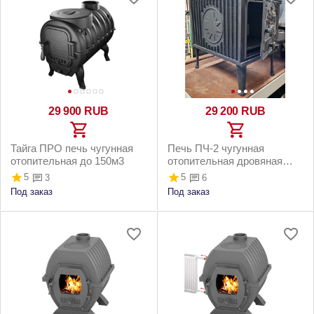
29 900
RUB
29 200
RUB
Тайга ПРО печь чугунная
Печь ПЧ-2 чугунная
отопительная до 150м3
отопительная дровяная
варочная для дома и дачи
5
5
3
6
Под заказ
Под заказ