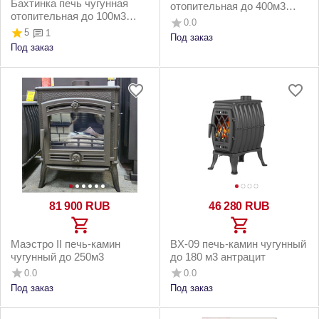
Бахтинка печь чугунная
отопительная до 400м3
отопительная до 100м3
чёрная бронза
0.0
черная
5
1
Под заказ
Под заказ
81 900
RUB
46 280
RUB
Маэстро II печь-камин
BX-09 печь-камин чугунный
чугунный до 250м3
до 180 м3 антрацит
0.0
0.0
Под заказ
Под заказ