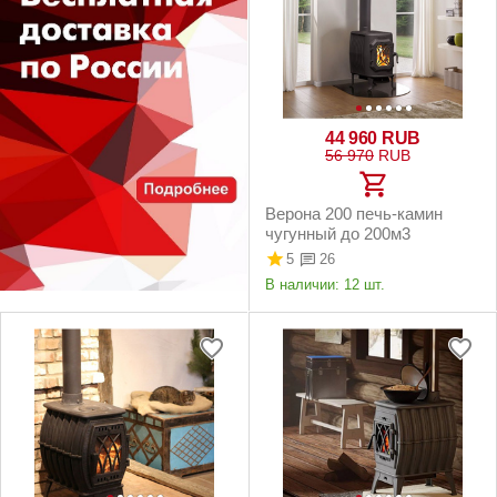
44 960
RUB
56 970
RUB
Верона 200 печь-камин
чугунный до 200м3
5
26
В наличии:
12 шт.