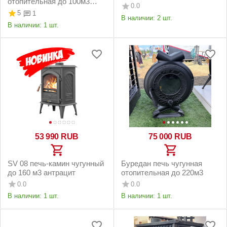
отопительная до 100м3
чёрная
0.0
серая
5
1
В наличии:
2 шт.
В наличии:
1 шт.
53 990
RUB
75 000
RUB
SV 08 печь-камин чугунный
Буредан печь чугунная
до 160 м3 антрацит
отопительная до 220м3
0.0
0.0
В наличии:
1 шт.
В наличии:
1 шт.