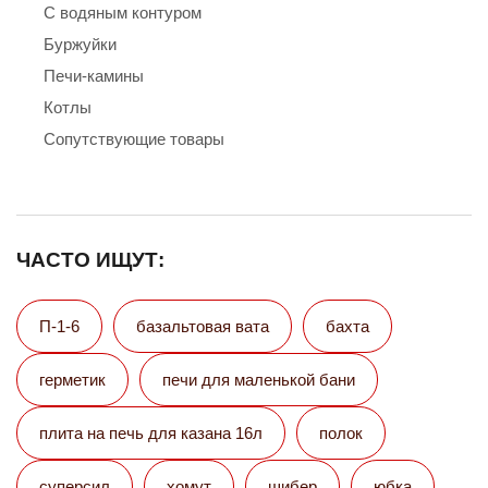
С водяным контуром
Буржуйки
Печи-камины
Котлы
Сопутствующие товары
ЧАСТО ИЩУТ:
П-1-6
базальтовая вата
бахта
герметик
печи для маленькой бани
плита на печь для казана 16л
полок
суперсил
хомут
шибер
юбка