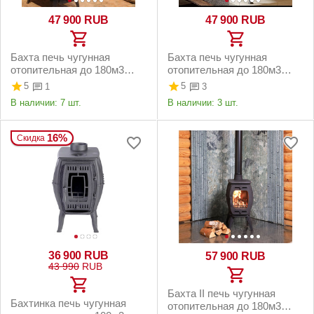
47 900
RUB
47 900
RUB
Бахта печь чугунная
Бахта печь чугунная
отопительная до 180м3
отопительная до 180м3
чёрная
серая
5
5
1
3
В наличии:
7 шт.
В наличии:
3 шт.
16%
Скидка
36 900
RUB
57 900
RUB
43 990
RUB
Бахта II печь чугунная
Бахтинка печь чугунная
отопительная до 180м3