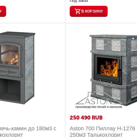
Под заказ
У
В КОРЗИНУ
250 490
RUB
печь-камин до 180м3 с
Aston 700 Пиллау H-1276
ькохлорит
250м3 Талькохлорит