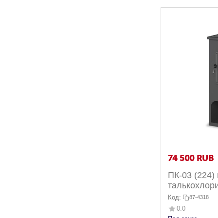
74 500
RUB
ПК-03 (224)
талькохлори
В3"
Код:
87-4318
0.0