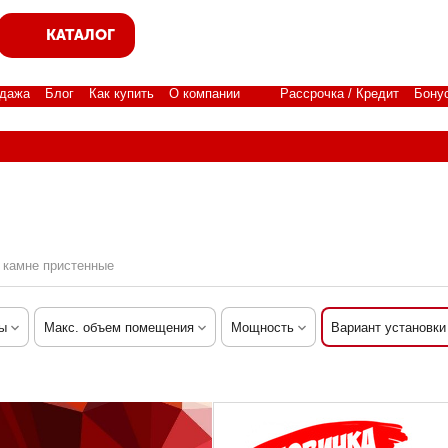
КАТАЛОГ
дажа
Блог
Как купить
О компании
Рассрочка / Кредит
Бону
 камне пристенные
ы
Макс. объем помещения
Мощность
Вариант установки