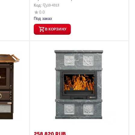
Код:
10-4313
0.0
Под заказ
В КОРЗИНУ
258 820
RUB