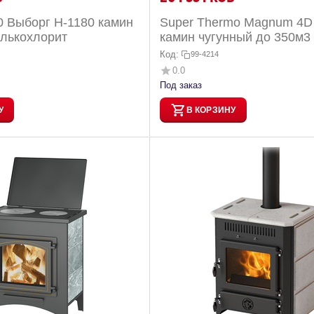
0 Выборг H-1180 камин
Super Thermo Magnum 4D 
алькохлорит
камин чугунный до 350м3
и водяным контуром, пр...
Код:
99-4214
0.0
Под заказ
У
В КОРЗИНУ