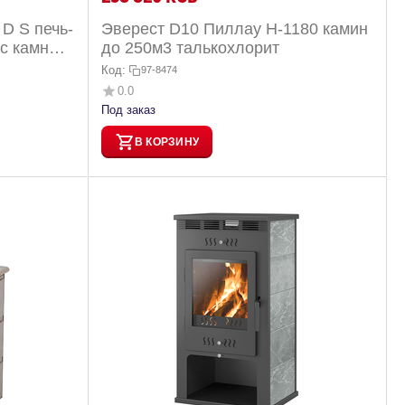
D S печь-
Эверест D10 Пиллау H-1180 камин
 с камнем
до 250м3 талькохлорит
Код:
97-8474
0.0
Под заказ
В КОРЗИНУ