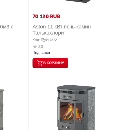
70 120
RUB
50м3 с
Aston 11 кВт печь-камин
Талькохлорит
Код:
94-3322
0.0
Под заказ
В КОРЗИНУ