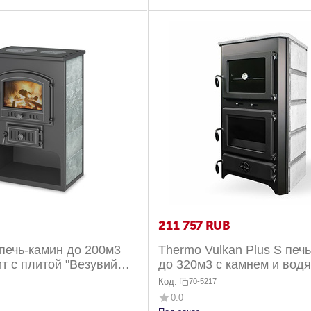
211 757
RUB
 печь-камин до 200м3
Thermo Vulkan Plus S печ
т с плитой "Везувий
до 320м3 с камнем и вод
контуром
Код:
70-5217
0.0