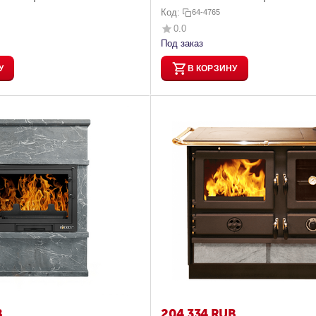
Код:
64-4765
0.0
Под заказ
У
В КОРЗИНУ
B
204 334
RUB