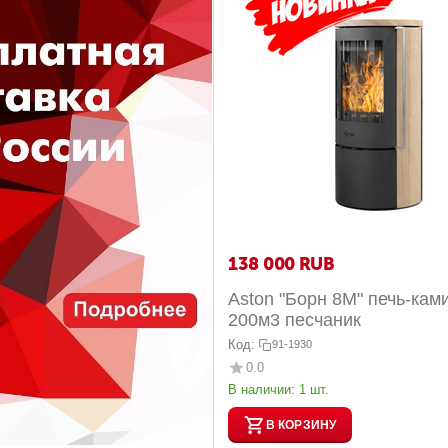
138 000
RUB
Aston "Борн 8М" печь-кам
200м3 песчаник
Код:
91-1930
0.0
В наличии:
1 шт.
В КОРЗИНУ