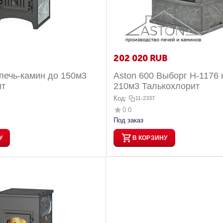
202 020
RUB
 печь-камин до 150м3
Aston 600 Выборг H-1176 
ит
210м3 Талькохлорит
Код:
11-2337
0.0
Под заказ
У
В КОРЗИНУ