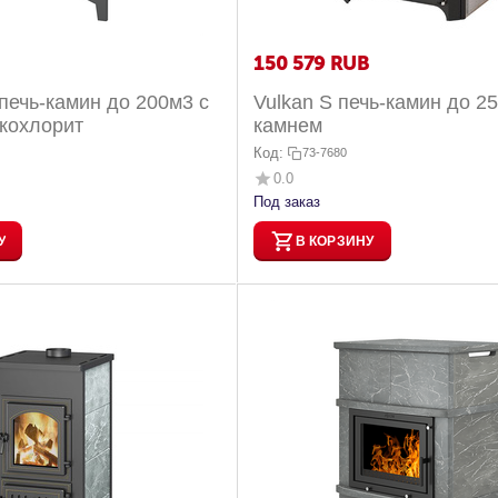
150 579
RUB
 печь-камин до 200м3 с
Vulkan S печь-камин до 2
ькохлорит
камнем
Код:
73-7680
0.0
Под заказ
У
В КОРЗИНУ