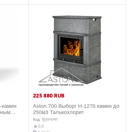
225 880
RUB
ь-камин
Aston 700 Выборг H-1276 камин до
яным
250м3 Талькохлорит
Код:
53-6767
0.0