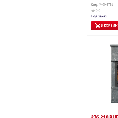
Код:
00-1791
0.0
Под заказ
В КОРЗИН
236 210
RU