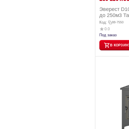
Эверест D1
до 250м3 Т
Код:
88-7550
0.0
Под заказ
В КОРЗИН