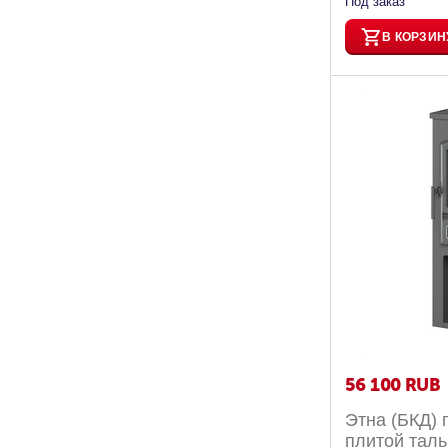
Под заказ
В КОРЗИН
56 100
RUB
Этна (БКД) 
плитой тал