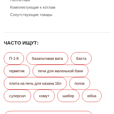
Комплектующие к котлам
Сопутствующие товары
ЧАСТО ИЩУТ:
П-1-6
базальтовая вата
бахта
герметик
печи для маленькой бани
плита на печь для казана 16л
полок
суперсил
хомут
шибер
юбка