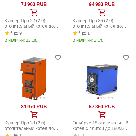
71 960
RUB
94 980
RUB
Куппер Про 22 (2.0)
Куппер Про 36 (2.0)
отопительный котел до
отопительный котел до
220м2 22кВт
360м2 36кВт
5
5
9
1
В наличии:
12 шт.
В наличии:
2 шт.
81 970
RUB
57 360
RUB
Куппер Про 28 (2.0)
Эльбрус 18 отопительный
отопительный котел до
котел с плитой до 180м2
280м2 28кВт
18кВт
5
0.0
1