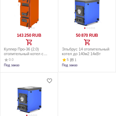
143 250
RUB
50 870
RUB
Куппер Про-36 (2.0)
Эльбрус 14 отопительный
отопительный котел с
котел до 140м2 14кВт
горелкой АГГ-40К до 360м2
0.0
5
1
36кВт
Под заказ
Под заказ