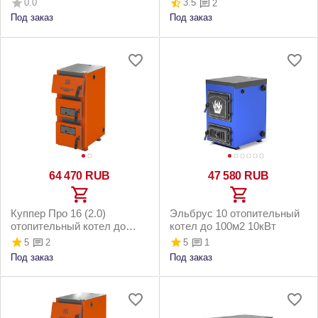
0.0
3.5
2
Под заказ
Под заказ
64 470
RUB
47 580
RUB
Куппер Про 16 (2.0)
Эльбрус 10 отопительный
отопительный котел до
котел до 100м2 10кВт
160м2 16кВт
5
5
2
1
Под заказ
Под заказ