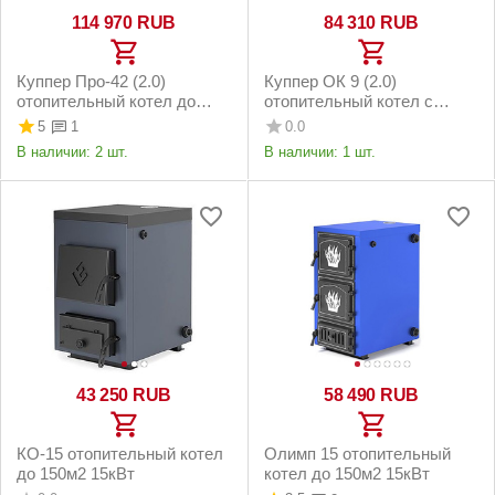
114 970
RUB
84 310
RUB
Куппер Про-42 (2.0)
Куппер ОК 9 (2.0)
отопительный котел до
отопительный котел с
420м2 42кВт
газовой горелкой АГГ-13К
5
0.0
1
В наличии:
2 шт.
В наличии:
1 шт.
43 250
RUB
58 490
RUB
КО-15 отопительный котел
Олимп 15 отопительный
до 150м2 15кВт
котел до 150м2 15кВт