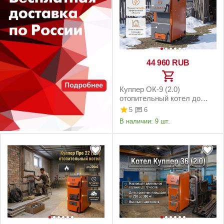
44 960
RUB
Куппер ОК-9 (2.0)
отопительный котел до
90м² 9кВт
5
6
В наличии:
9 шт.