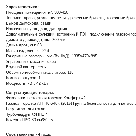
Характеристики:
Площадь помещения, м²: 300-420
Топливо: дрова, уголь, пеллеты, древесные брикеты, торфяные брике
Выход дымохода: сзади
Назначение: для дачи, для дома
Дополнительные функции: встроенный ТЭН, подключение газовой го
Диаметр дымохода, мм: 200 мм
Длина дров, см: 63
Масса изделия, кг: 248
Габаритные размеры, мм (ВхШхД): 1335х470х895
Управление: механическое
Водяной контур: есть
Объём теплообменника, литров: 115
Кол-во контуров: 1
Мощность, кВт: 42 кВт
Сопутствующие товары:
Факельная пеллетная горелка Комфорт-42.
Газовая горелка АГГ-40К/40К (2015) Группа безопасности для котлов 
Регулятор тяги котла.
Турбонаддув КУППЕР.
Кочерга ПРО 60 см/80 см
Срок гарантии - 4 года.