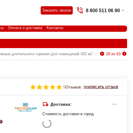
8 800 511 06 90
Заказать звонок
сы
Оплата и доставка
Контакты
ивные длительного горения для помещений 420 м2
Твердотопливные д
28
из
63
/
5
Отзывов: 1
НАПИСАТЬ ОТЗЫВ
Доставка:
Стоимость доставки в город