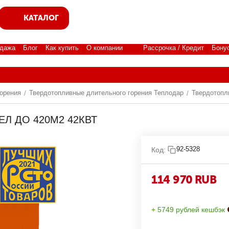
КАТАЛОГ
дажа
Блог
Как купить
О компании
Рассрочка / Кредит
Бону
орения
Твердотопливные длительного горения Теплодар
Твердотопл
/
/
ЕЛ ДО 420М2 42КВТ
92-5328
Код:
114 970
RUB
+ 5749 рублей кешбэк