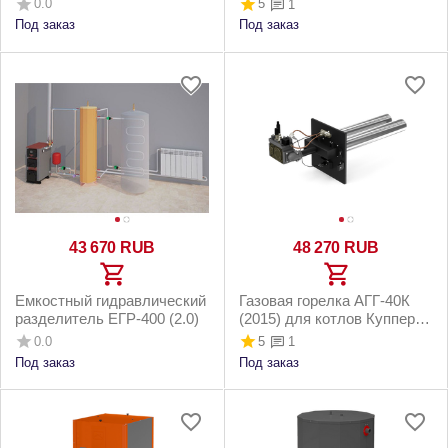
0.0
5
1
Под заказ
Под заказ
43 670
RUB
48 270
RUB
Емкостный гидравлический
Газовая горелка АГГ-40К
разделитель ЕГР-400 (2.0)
(2015) для котлов Куппер
ПРО-36, ПРО-42
0.0
5
1
Под заказ
Под заказ