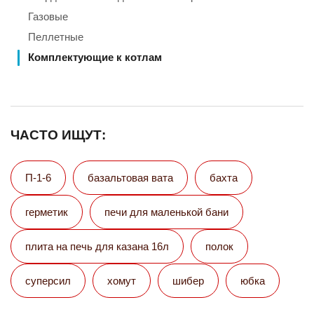
Газовые
Пеллетные
Комплектующие к котлам
ЧАСТО ИЩУТ:
П-1-6
базальтовая вата
бахта
герметик
печи для маленькой бани
плита на печь для казана 16л
полок
суперсил
хомут
шибер
юбка