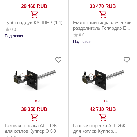
29 460
RUB
33 470
RUB
Турбонаддув КУППЕР (1.1)
Емкостный гидравлический
разделитель Теплодар ЕГР
0.0
200 (2019)
0.0
Под заказ
Под заказ
39 350
RUB
42 710
RUB
Газовая горелка АГГ-13К
Газовая горелка АГГ-26К
для котлов Куппер ОК-9
для котлов Куппер
Теплодар