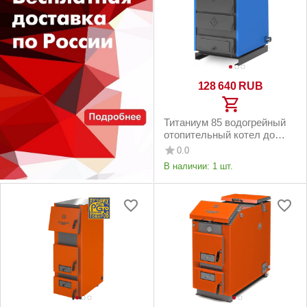
128 640
RUB
Титаниум 85 водогрейный
отопительный котел до
850м2
0.0
В наличии:
1 шт.