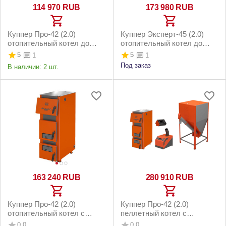
114 970
RUB
173 980
RUB
Куппер Про-42 (2.0)
Куппер Эксперт-45 (2.0)
отопительный котел до
отопительный котел до
420м2 42кВт
450м2 45кВт
5
5
1
1
Под заказ
В наличии:
2 шт.
163 240
RUB
280 910
RUB
Куппер Про-42 (2.0)
Куппер Про-42 (2.0)
отопительный котел с
пеллетный котел с
горелкой АГГ-40К до 420м2
горелкой 42 Комфорт 3.0 и
0.0
0.0