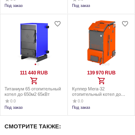
42кВт
напольным бункером до 4...
Под заказ
Под заказ
111 440
RUB
139 970
RUB
Титаниум 65 отопительный
Куппер Мега-32
котел до 650м2 65кВт
отопительный котел до
320м2 32кВт
0.0
0.0
Под заказ
Под заказ
СМОТРИТЕ ТАКЖЕ: