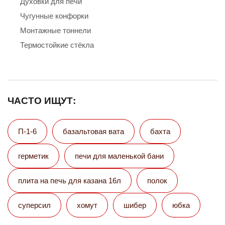
Духовки для печи
Чугунные конфорки
Монтажные тоннели
Термостойкие стёкла
ЧАСТО ИЩУТ:
П-1-6
базальтовая вата
бахта
герметик
печи для маленькой бани
плита на печь для казана 16л
полок
суперсил
хомут
шибер
юбка