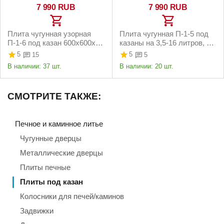
7 990
RUB
7 990
RUB
Плита чугунная узорная
Плита чугунная П-1-5 под
П-1-6 под казан 600х600х18
казаны на 3,5-16 литров, со
мм
съёмными кольцами и
5
5
15
5
ребрами жестко...
В наличии:
37 шт.
В наличии:
20 шт.
СМОТРИТЕ ТАКЖЕ:
Печное и каминное литье
Чугунные дверцы
Металлические дверцы
Плиты печные
Плиты под казан
Колосники для печей/каминов
Задвижки