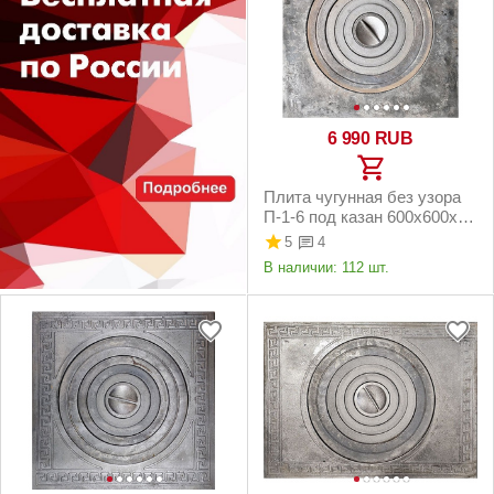
6 990
RUB
Плита чугунная без узора
П-1-6 под казан 600х600х18
мм
5
4
В наличии:
112 шт.