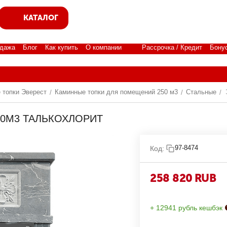
КАТАЛОГ
дажа
Блог
Как купить
О компании
Рассрочка / Кредит
Бону
 топки Эверест
Каминные топки для помещений 250 м3
Стальные
/
/
/
250М3 ТАЛЬКОХЛОРИТ
97-8474
Код:
258 820
RUB
+ 12941 рубль кешбэк