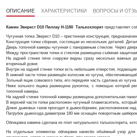
ОПИСАНИЕ
ХАРАКТЕРИСТИКИ
ВОПРОСЫ И ОТЗ
Камин Эверест D10 Пиллау H-1180 Талькохлорит
представляет со
Чугунная топка Эверест D10 – пристенная конструкция, предназначе
Конструкция топки сборная, состоящая из нескольких деталей. Дет
Дверь топочной камеры чугунная с панорамным стеклом. Через дверь
Между пространством топки и стеклом размещена съёмная защитная 
На задней стенке печи снаружи видны сразу несколько важных де
вторичный дожиг.
Внутри на задней стенке топки есть небольшие отверстия, подающие 
В нижней части топки размещён колосник из чугуна, обеспечивающий
Зольный ящик совкового типа, его передняя часть сделана из чугуна
Ниже зольного ящика размещена рукоятка, с помощью которой рег
топочной камеры.
На задней стенке топочной камеры размещена дополнительная панел
В верхней части топки расположен чугунный пламегаситель, которы
Дожиг дымовых газов проходит в дымосборнике, расположенном над 
Патрубок дымохода диаметром 180 мм оснащён поворотным шибером. 
Облицовка камина сделана из плит натурального талькохлорита, ко
На отдельных элементах облицовки нанесён объёмный узор для 