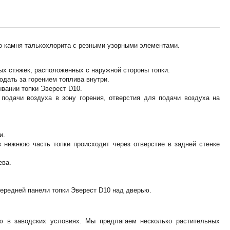
го камня талькохлорита с резными узорными элементами.
ых стяжек, расположенных с наружной стороны топки.
юдать за горением топлива внутри.
вании топки Эверест D10.
подачи воздуха в зону горения, отверстия для подачи воздуха на
и.
 нижнюю часть топки происходит через отверстие в задней стенке
ева.
ередней панели топки Эверест D10 над дверью.
ю в заводских условиях. Мы предлагаем несколько растительных