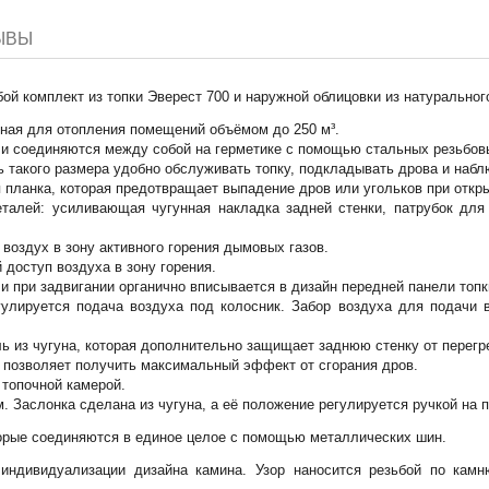
ЫВЫ
бой комплект из топки Эверест 700 и наружной облицовки из натурально
нная для отопления помещений объёмом до 250 м³.
али соединяются между собой на герметике с помощью стальных резьбов
 такого размера удобно обслуживать топку, подкладывать дрова и набл
планка, которая предотвращает выпадение дров или угольков при откры
талей: усиливающая чугунная накладка задней стенки, патрубок для 
воздух в зону активного горения дымовых газов.
 доступ воздуха в зону горения.
 и при задвигании органично вписывается в дизайн передней панели топк
улируется подача воздуха под колосник. Забор воздуха для подачи в
ь из чугуна, которая дополнительно защищает заднюю стенку от перегр
й позволяет получить максимальный эффект от сгорания дров.
топочной камерой.
Заслонка сделана из чугуна, а её положение регулируется ручкой на п
торые соединяются в единое целое с помощью металлических шин.
индивидуализации дизайна камина. Узор наносится резьбой по камн