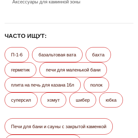
Аксессуары для каминной зоны
ЧАСТО ИЩУТ:
П-1-6
базальтовая вата
бахта
герметик
печи для маленькой бани
плита на печь для казана 16л
полок
суперсил
хомут
шибер
юбка
Печи для бани и сауны с закрытой каменкой