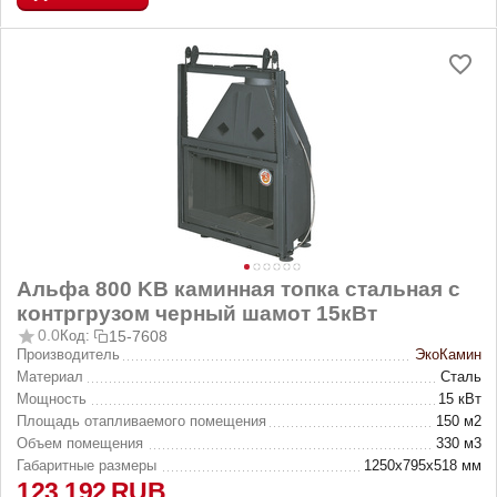
Альфа 800 KВ каминная топка стальная с
контргрузом черный шамот 15кВт
0.0
Код:
15-7608
Производитель
ЭкоКамин
Материал
Сталь
Мощность
15 кВт
Площадь отапливаемого помещения
150 м2
Объем помещения
330 м3
Габаритные размеры
1250х795х518 мм
123 192
RUB