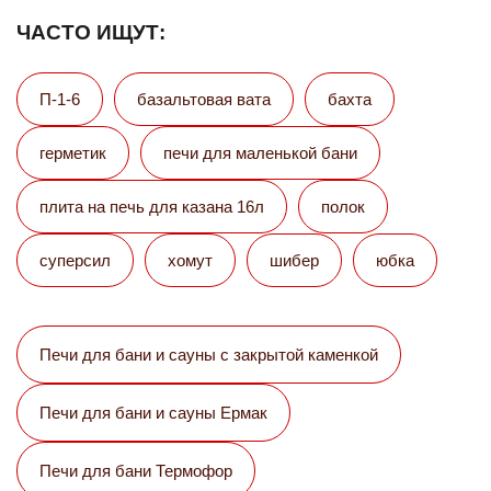
ЧАСТО ИЩУТ:
П-1-6
базальтовая вата
бахта
герметик
печи для маленькой бани
плита на печь для казана 16л
полок
суперсил
хомут
шибер
юбка
Печи для бани и сауны с закрытой каменкой
Печи для бани и сауны Eрмак
Печи для бани Термофор