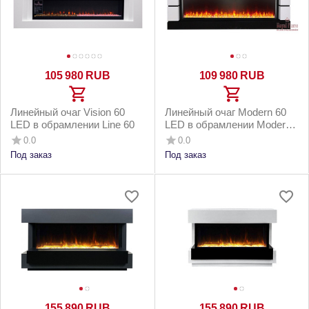
105 980
RUB
109 980
RUB
Линейный очаг Vision 60
Линейный очаг Modern 60
LED в обрамлении Line 60
LED в обрамлении Modern
60 белый с черным
0.0
0.0
Под заказ
Под заказ
155 890
RUB
155 890
RUB