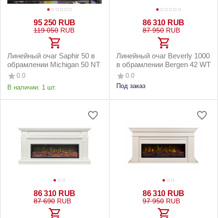
95 250
RUB
86 310
RUB
119 050
RUB
87 950
RUB
Линейный очаг Saphir 50 в
Линейный очаг Beverly 1000
обрамлении Michigan 50 NT
в обрамлении Bergen 42 WT
0.0
0.0
Под заказ
В наличии:
1 шт.
86 310
RUB
86 310
RUB
87 690
RUB
97 950
RUB