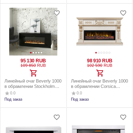
95 130
RUB
98 910
RUB
109 850
RUB
102 590
RUB
Линейный очаг Beverly 1000
Линейный очаг Beverly 1000
в обрамлении Stockholm
в обрамлении Corsica
42/BV BLM
42/BV WT
0.0
0.0
Под заказ
Под заказ