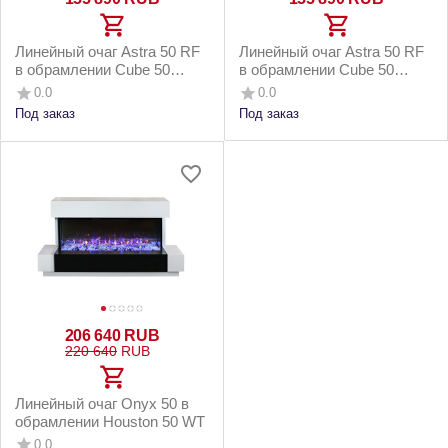
Линейный очаг Astra 50 RF
Линейный очаг Astra 50 RF
в обрамлении Cube 50
в обрамлении Cube 50
серый графит
белый с черным
0.0
0.0
Под заказ
Под заказ
206 640
RUB
220 640
RUB
Линейный очаг Onyx 50 в
обрамлении Houston 50 WT
0.0