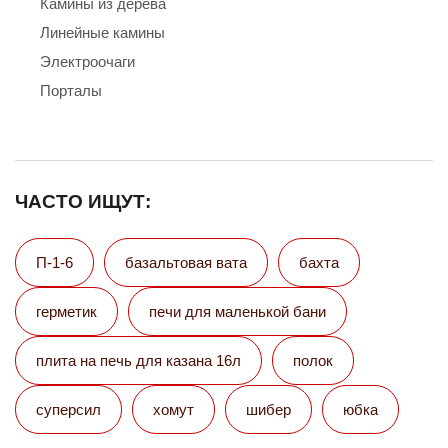
Камины из дерева
Линейные камины
Электроочаги
Порталы
ЧАСТО ИЩУТ:
П-1-6
базальтовая вата
бахта
герметик
печи для маленькой бани
плита на печь для казана 16л
полок
суперсил
хомут
шибер
юбка