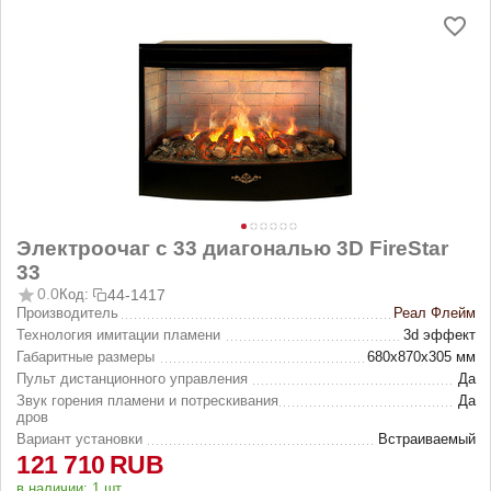
Электроочаг с 33 диагональю 3D FireStar
33
0.0
Код:
44-1417
Производитель
Реал Флейм
Технология имитации пламени
3d эффект
Габаритные размеры
680x870x305 мм
Пульт дистанционного управления
Да
Звук горения пламени и потрескивания
Да
дров
Вариант установки
Встраиваемый
121 710
RUB
в наличии:
1 шт.