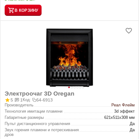
В КОРЗИНУ
Электроочаг 3D Oregan
5
1
Код:
64-6913
Производитель
Реал Флейм
Технология имитации пламени
3d эффект
Габаритные размеры
621х511х308 мм
Пульт дистанционного управления
Да
Звук горения пламени и потрескивания
Да
дров