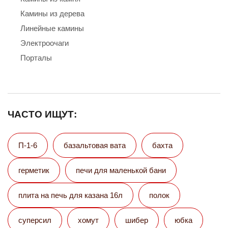
Камины из дерева
Линейные камины
Электроочаги
Порталы
ЧАСТО ИЩУТ:
П-1-6
базальтовая вата
бахта
герметик
печи для маленькой бани
плита на печь для казана 16л
полок
суперсил
хомут
шибер
юбка