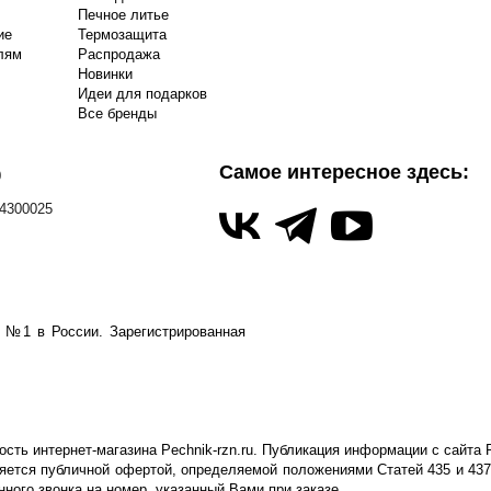
Печное литье
ие
Термозащита
лям
Распродажа
Новинки
Идеи для подарков
Все бренды
Самое интересное здесь:
0
4300025
а №1 в России.
Зарегистрированная
ть интернет-магазина Pechnik-rzn.ru. Публикация информации с сайта P
яется публичной офертой, определяемой положениями Статей 435 и 437
ого звонка на номер, указанный Вами при заказе.