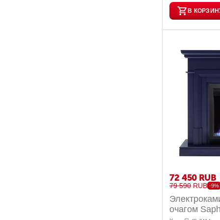
В КОРЗИН
72 450
RUB
79 590
RUB
-9%
Электроками
очагом Saph