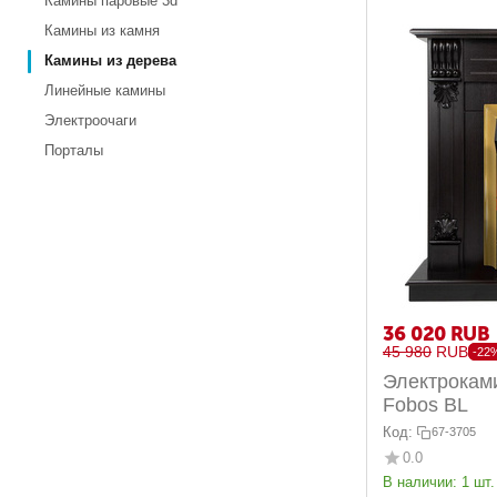
Камины паровые 3d
Камины из камня
Камины из дерева
Линейные камины
Электроочаги
Порталы
36 020
RUB
45 980
RUB
-22
Электроками
Fobos BL
Код:
67-3705
0.0
В наличии:
1 шт.