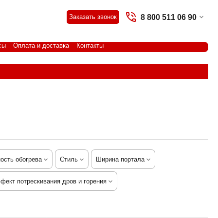
8 800 511 06 90
Заказать звонок
сы
Оплата и доставка
Контакты
ость обогрева
Стиль
Ширина портала
фект потрескивания дров и горения