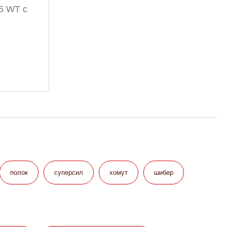
5 WT с
полок
суперсил
хомут
шибер