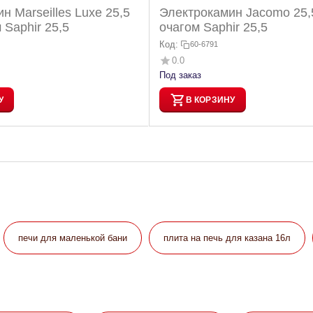
н Marseilles Luxe 25,5
Электрокамин Jacomo 25,
 Saphir 25,5
очагом Saphir 25,5
Код:
60-6791
0.0
Под заказ
У
В КОРЗИНУ
печи для маленькой бани
плита на печь для казана 16л