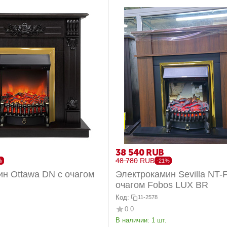
38 540
RUB
48 780
RUB
%
-21%
н Ottawa DN с очагом
Электрокамин Sevilla NT-
очагом Fobos LUX BR
Код:
11-2578
0.0
В наличии:
1 шт.