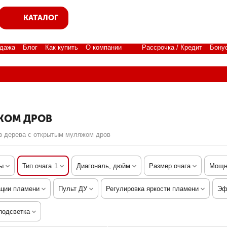
КАТАЛОГ
дажа
Блог
Как купить
О компании
Рассрочка / Кредит
Бону
ЖОМ ДРОВ
з дерева с открытым муляжом дров
ы
Тип очага
1
Диагональ, дюйм
Размер очага
Мощн
ации пламени
Пульт ДУ
Регулировка яркости пламени
Эф
подсветка