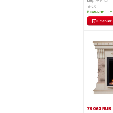
Код:
45-7414
0.0
В наличии:
1 шт.
В КОРЗИН
73 060
RUB