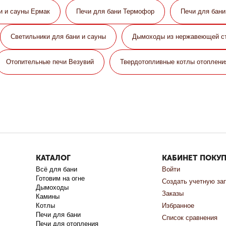
и и сауны Eрмак
Печи для бани Термофор
Печи для бан
Светильники для бани и сауны
Дымоходы из нержавеющей с
Отопительные печи Везувий
Твердотопливные котлы отоплени
КАТАЛОГ
КАБИНЕТ ПОКУ
Всё для бани
Войти
Готовим на огне
Создать учетную за
Дымоходы
Заказы
Камины
Котлы
Избранное
Печи для бани
Список сравнения
Печи для отопления