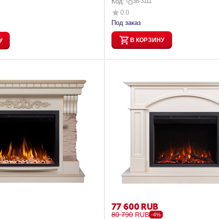
Код:
38-3111
0.0
Под заказ
В КОРЗИНУ
У
77 600
RUB
80 790
RUB
-4%