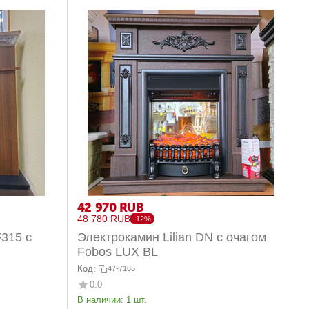
42 970
RUB
48 780
RUB
-12%
F315 с
Электрокамин Lilian DN с очагом
Fobos LUX BL
Код:
47-7165
0.0
В наличии:
1 шт.