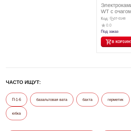
Электроками
WT с очагом
Код:
07-0148
0.0
Под заказ
В КОРЗИН
ЧАСТО ИЩУТ:
П-1-6
базальтовая вата
бахта
герметик
юбка