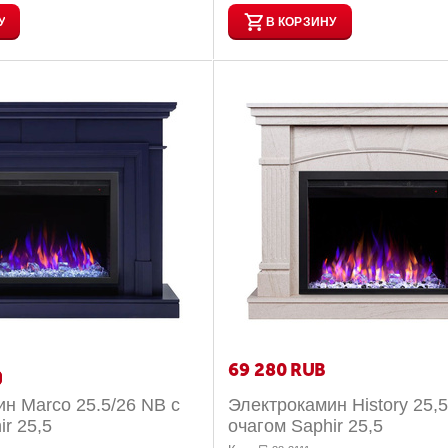
У
В КОРЗИНУ
69 280
RUB
н Marco 25.5/26 NB с
Электрокамин History 25,
ir 25,5
очагом Saphir 25,5