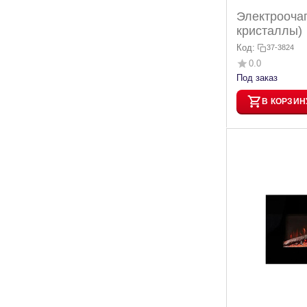
Электроочаг
кристаллы)
Код:
37-3824
0.0
Под заказ
В КОРЗИН