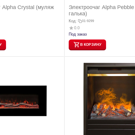
 Alpha Crystal (муляж
Электроочаг Alpha Pebble
галька)
Код:
01-9299
0.0
Под заказ
У
В КОРЗИНУ