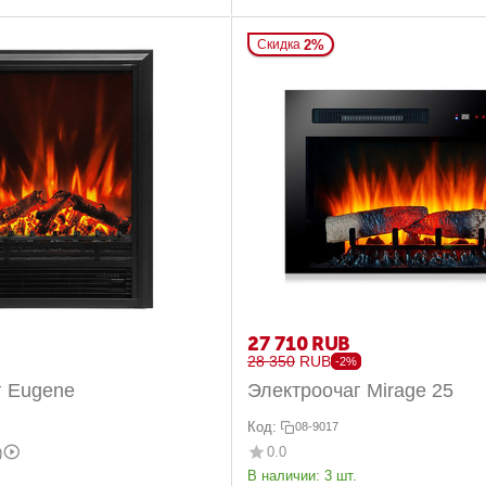
2%
Скидка
27 710
RUB
28 350
RUB
-2%
г Eugene
Электроочаг Mirage 25
Код:
08-9017
0.0
)
В наличии:
3 шт.