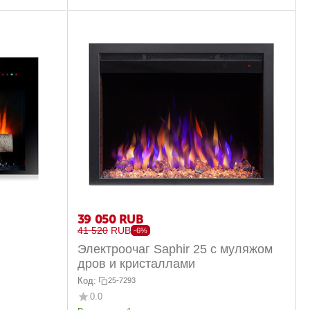
39 050
RUB
41 520
RUB
-6%
Электроочаг Saphir 25 с муляжом
дров и кристаллами
Код:
25-7293
0.0