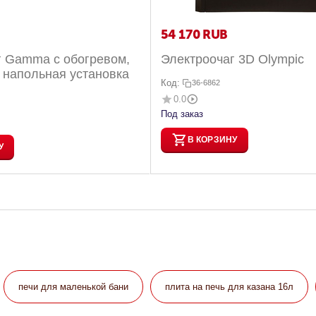
54 170
RUB
г Gamma с обогревом,
Электроочаг 3D Olympic
 напольная установка
Код:
36-6862
0.0
Под заказ
В КОРЗИНУ
У
печи для маленькой бани
плита на печь для казана 16л