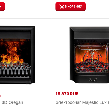
У
В КОРЗИНУ
15 870
RUB
г 3D Oregan
Электроочаг Majestic Lux 