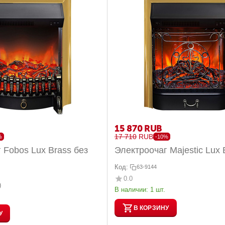
15 870
RUB
17 710
RUB
%
-10%
ез
Электроочаг Majestic Lux 
Код:
63-9144
0.0
)
В наличии:
1 шт.
В КОРЗИНУ
У