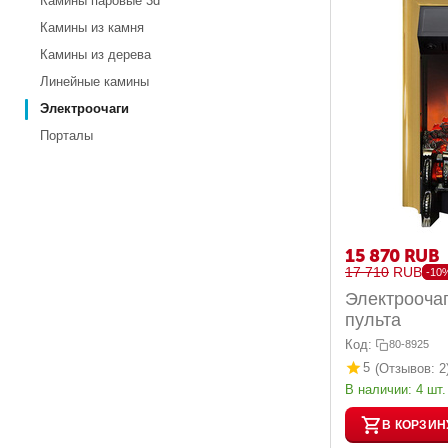
Камины паровые 3d
Камины из камня
Камины из дерева
Линейные камины
Электроочаги
Порталы
15 870
RUB
17 710
RUB
-10
Электроочаг Fobos Lux Brass б
пульта
Код:
80-8925
5
(Отзывов: 2
В наличии:
4 шт.
В КОРЗИН