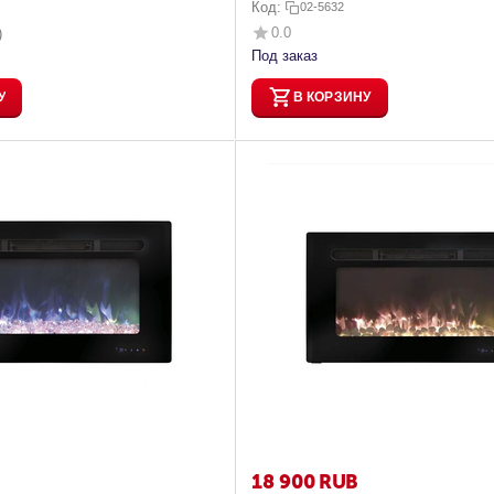
Код:
02-5632
0.0
)
Под заказ
У
В КОРЗИНУ
18 900
RUB