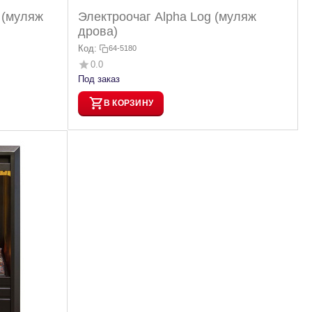
 (муляж
Электроочаг Alpha Log (муляж
дрова)
Код:
64-5180
0.0
Под заказ
В КОРЗИНУ