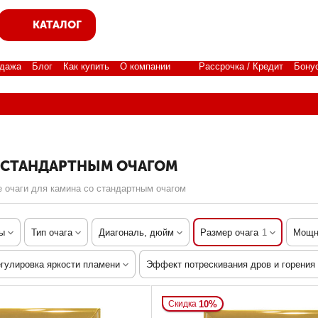
КАТАЛОГ
дажа
Блог
Как купить
О компании
Рассрочка / Кредит
Бону
О СТАНДАРТНЫМ ОЧАГОМ
 очаги для камина со стандартным очагом
ы
Тип очага
Диагональ, дюйм
Размер очага
1
Мощн
гулировка яркости пламени
Эффект потрескивания дров и горения
10%
Скидка