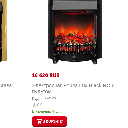
16 620
RUB
Brass
Электроочаг Fobos Lux Black RC с
пультом
Код:
25-2348
0.0
В наличии:
4 шт.
В КОРЗИНУ