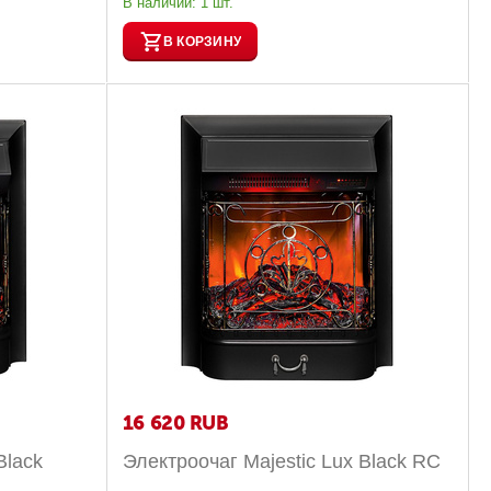
В наличии:
1 шт.
В КОРЗИНУ
16 620
RUB
Black
Электроочаг Majestic Lux Black RC