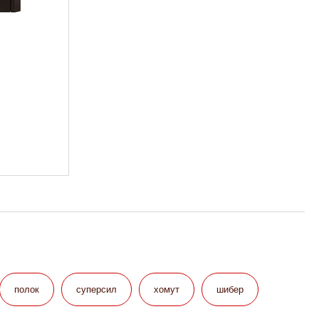
полок
суперсил
хомут
шибер