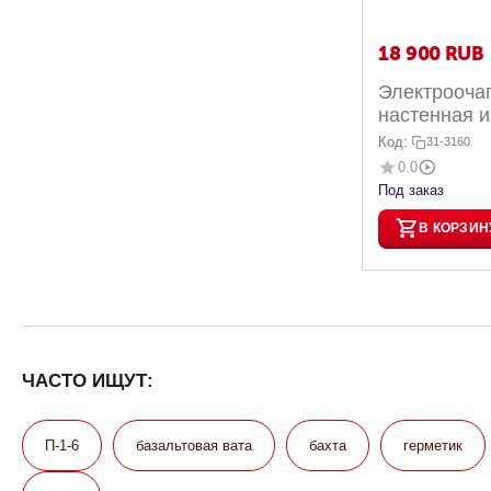
18 900
RUB
Электрооча
настенная и
Код:
31-3160
0.0
Под заказ
В КОРЗИН
ЧАСТО ИЩУТ:
П-1-6
базальтовая вата
бахта
герметик