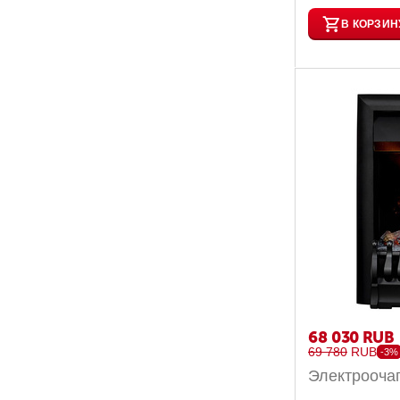
В КОРЗИН
68 030
RUB
69 780
RUB
-3%
Электрооча