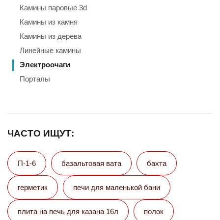
Камины паровые 3d
Камины из камня
Камины из дерева
Линейные камины
Электроочаги
Порталы
ЧАСТО ИЩУТ:
П-1-6
базальтовая вата
бахта
герметик
печи для маленькой бани
плита на печь для казана 16л
полок