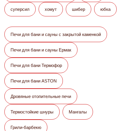
суперсил
хомут
шибер
юбка
Печи для бани и сауны с закрытой каменкой
Печи для бани и сауны Eрмак
Печи для бани Термофор
Печи для бани ASTON
Дровяные отопительные печи
Термостойкие шнуры
Мангалы
Грили-барбекю