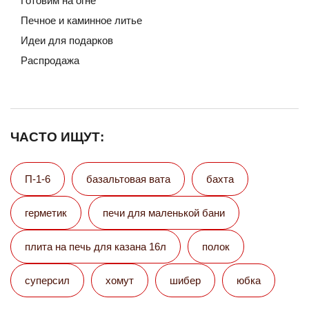
Готовим на огне
Печное и каминное литье
Идеи для подарков
Распродажа
ЧАСТО ИЩУТ:
П-1-6
базальтовая вата
бахта
герметик
печи для маленькой бани
плита на печь для казана 16л
полок
суперсил
хомут
шибер
юбка