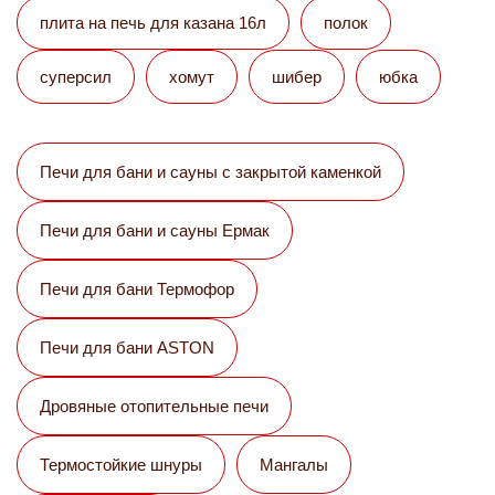
плита на печь для казана 16л
полок
суперсил
хомут
шибер
юбка
Печи для бани и сауны с закрытой каменкой
Печи для бани и сауны Eрмак
Печи для бани Термофор
Печи для бани ASTON
Дровяные отопительные печи
Термостойкие шнуры
Мангалы