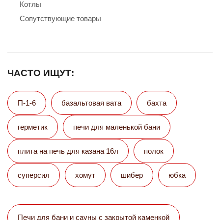
Котлы
Сопутствующие товары
ЧАСТО ИЩУТ:
П-1-6
базальтовая вата
бахта
герметик
печи для маленькой бани
плита на печь для казана 16л
полок
суперсил
хомут
шибер
юбка
Печи для бани и сауны с закрытой каменкой