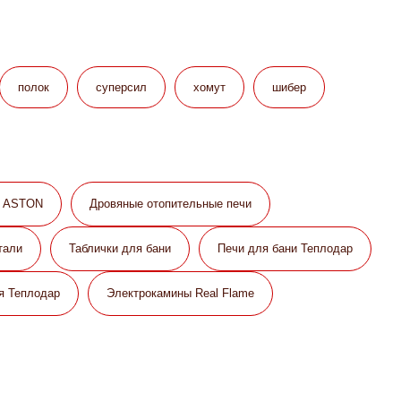
полок
суперсил
хомут
шибер
и ASTON
Дровяные отопительные печи
тали
Таблички для бани
Печи для бани Теплодар
я Теплодар
Электрокамины Real Flame