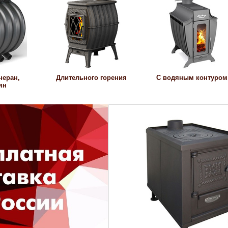
неран,
Длительного горения
С водяным контуром
ян