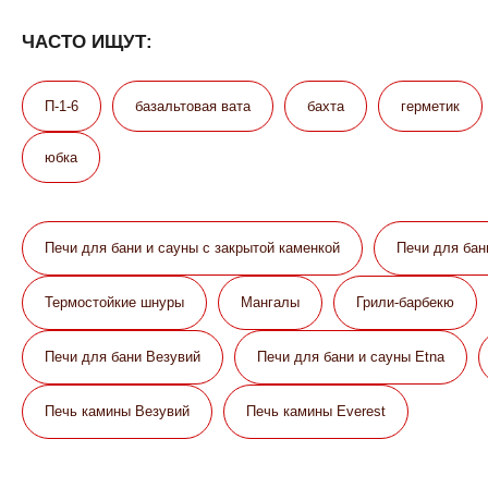
ЧАСТО ИЩУТ:
П-1-6
базальтовая вата
бахта
герметик
юбка
Печи для бани и сауны с закрытой каменкой
Печи для бан
Термостойкие шнуры
Мангалы
Грили-барбекю
Печи для бани Везувий
Печи для бани и сауны Etna
Печь камины Везувий
Печь камины Everest