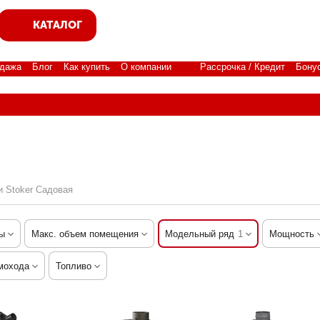
КАТАЛОГ
дажа
Блог
Как купить
О компании
Рассрочка / Кредит
Бону
 Stoker Садовая
ы
Макс. объем помещения
Модельный ряд
1
Мощность
мохода
Топливо