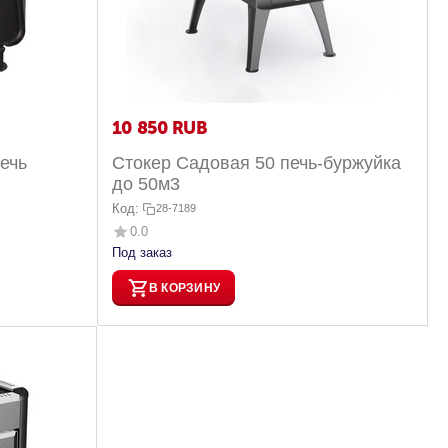
10 850
RUB
ечь
Стокер Cадовая 50 печь-буржуйка
до 50м3
Код:
28-7189
0.0
Под заказ
В КОРЗИНУ