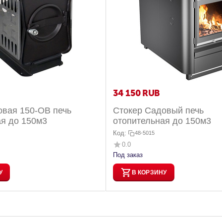
34 150
RUB
овая 150-ОВ печь
Стокер Садовый печь
ая до 150м3
отопительная до 150м3
Код:
48-5015
0.0
Под заказ
У
В КОРЗИНУ