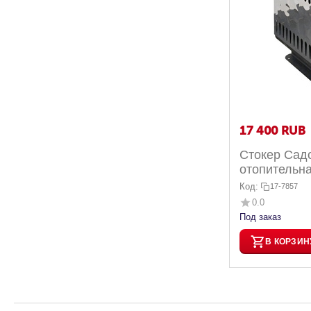
17 400
RUB
Стокер Сад
отопительн
Код:
17-7857
0.0
Под заказ
В КОРЗИН