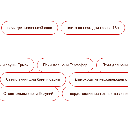
печи для маленькой бани
плита на печь для казана 16л
и и сауны Eрмак
Печи для бани Термофор
Печи для бан
Светильники для бани и сауны
Дымоходы из нержавеющей с
Отопительные печи Везувий
Твердотопливные котлы отоплени