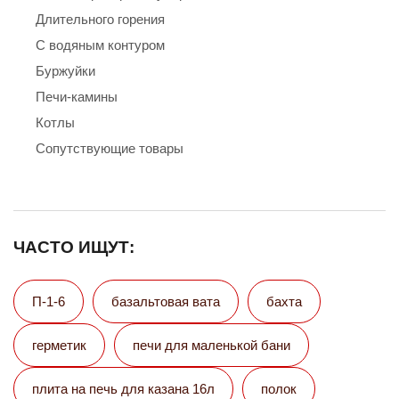
Длительного горения
С водяным контуром
Буржуйки
Печи-камины
Котлы
Сопутствующие товары
ЧАСТО ИЩУТ:
П-1-6
базальтовая вата
бахта
герметик
печи для маленькой бани
плита на печь для казана 16л
полок