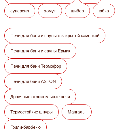
суперсил
хомут
шибер
юбка
Печи для бани и сауны с закрытой каменкой
Печи для бани и сауны Eрмак
Печи для бани Термофор
Печи для бани ASTON
Дровяные отопительные печи
Термостойкие шнуры
Мангалы
Грили-барбекю