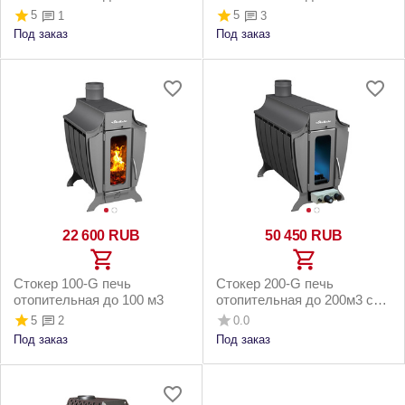
5
5
1
3
Под заказ
Под заказ
22 600
RUB
50 450
RUB
Стокер 100-G печь
Стокер 200-G печь
отопительная до 100 м3
отопительная до 200м3 с
газовой горелкой 16 кВт
5
0.0
2
Под заказ
Под заказ