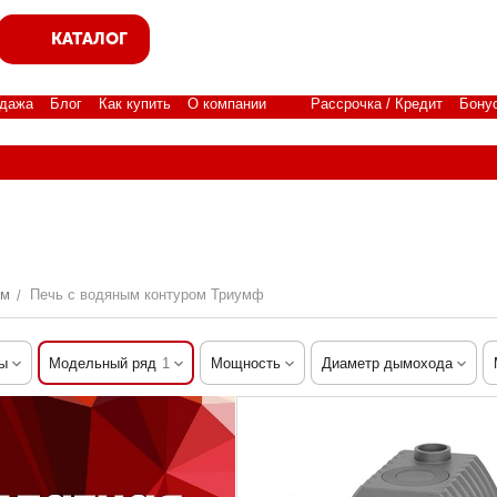
КАТАЛОГ
дажа
Блог
Как купить
О компании
Рассрочка / Кредит
Бону
ом
Печь с водяным контуром Триумф
/
ы
Модельный ряд
1
Мощность
Диаметр дымохода