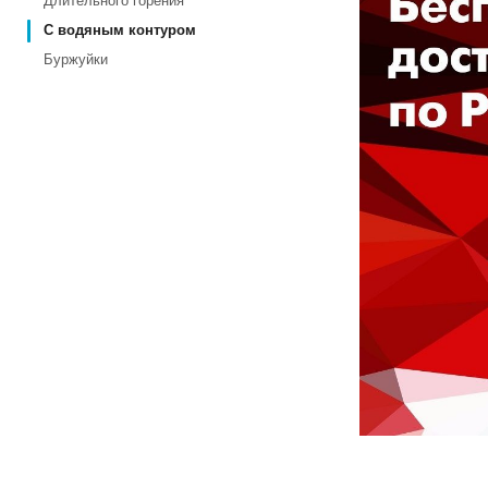
Длительного горения
С водяным контуром
Буржуйки