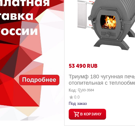
53 490
RUB
Триумф 180 чугунная печ
отопительная с теплообм
до 180 м3
Код:
93-3584
0.0
Под заказ
В КОРЗИНУ