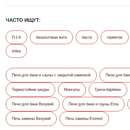
ЧАСТО ИЩУТ:
П-1-6
базальтовая вата
бахта
герметик
юбка
Печи для бани и сауны с закрытой каменкой
Печи для бан
Термостойкие шнуры
Мангалы
Грили-барбекю
Печи для бани Везувий
Печи для бани и сауны Etna
Печь камины Везувий
Печь камины Everest