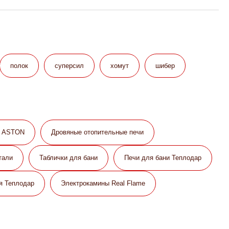
полок
суперсил
хомут
шибер
и ASTON
Дровяные отопительные печи
тали
Таблички для бани
Печи для бани Теплодар
я Теплодар
Электрокамины Real Flame