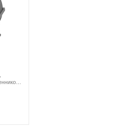
ь
енником