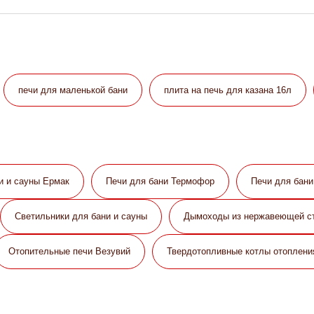
печи для маленькой бани
плита на печь для казана 16л
и и сауны Eрмак
Печи для бани Термофор
Печи для бан
Светильники для бани и сауны
Дымоходы из нержавеющей с
Отопительные печи Везувий
Твердотопливные котлы отоплени