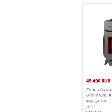
45 400
RUB
Огонь-батар
отопительна
Код:
32-5009
0.0