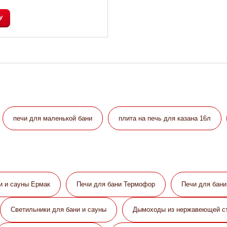
У
печи для маленькой бани
плита на печь для казана 16л
и и сауны Eрмак
Печи для бани Термофор
Печи для бан
Светильники для бани и сауны
Дымоходы из нержавеющей с