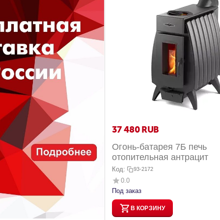
37 480
RUB
Огонь-батарея 7Б печь
отопительная антрацит
Код:
93-2172
0.0
Под заказ
В КОРЗИНУ