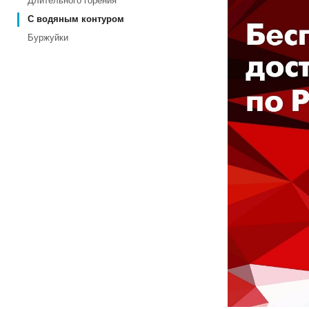
Длительного горения
С водяным контуром
Буржуйки