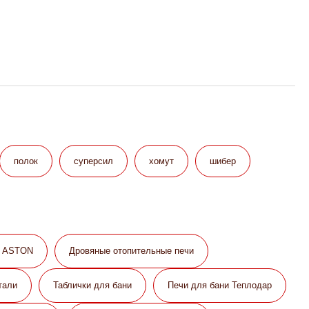
полок
суперсил
хомут
шибер
и ASTON
Дровяные отопительные печи
тали
Таблички для бани
Печи для бани Теплодар