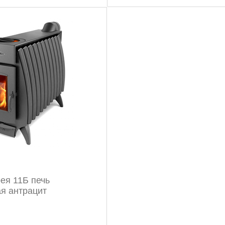
ея 11Б печь
я антрацит