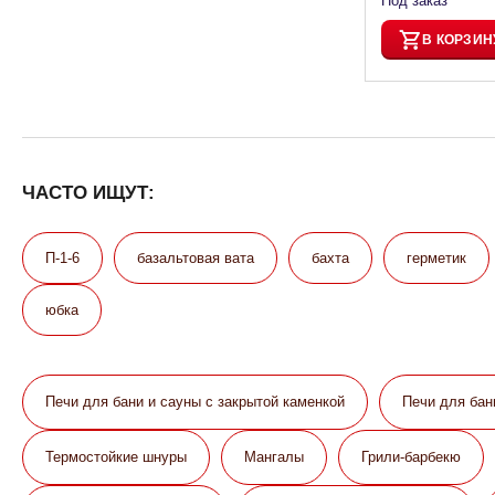
Под заказ
В КОРЗИН
ЧАСТО ИЩУТ:
П-1-6
базальтовая вата
бахта
герметик
юбка
Печи для бани и сауны с закрытой каменкой
Печи для бан
Термостойкие шнуры
Мангалы
Грили-барбекю