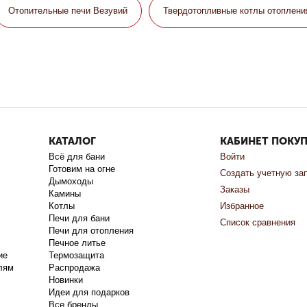
Отопительные печи Везувий
Твердотопливные котлы отоплени
КАТАЛОГ
КАБИНЕТ ПОКУ
Всё для бани
Войти
Готовим на огне
Создать учетную за
Дымоходы
Заказы
Камины
Котлы
Избранное
Печи для бани
Список сравнения
Печи для отопления
Печное литье
ие
Термозащита
лям
Распродажа
Новинки
Идеи для подарков
Все бренды