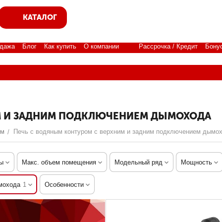
КАТАЛОГ
дажа
Блог
Как купить
О компании
Рассрочка / Кредит
Бону
М И ЗАДНИМ ПОДКЛЮЧЕНИЕМ ДЫМОХОДА
ом
Печь с водяным контуром с верхним и задним подключением дымо
/
ы
Макс. объем помещения
Модельный ряд
Мощность
мохода
1
Особенности